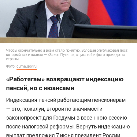
Чтобы окончательно и всем стало понятно, Володин опубликовал пост,
который так и назвал — «Закон Путина», с цитатой и фото президента
страны
Фото:
duma.gov.ru
«Работягам» возвращают индексацию
пенсий, но с нюансами
Индексация пенсий работающим пенсионерам
— это, пожалуй, второй по значимости
законопроект для Госдумы в весеннюю сессию
после налоговой реформы. Вернуть индексацию
выплат предложил 7 июня президент России