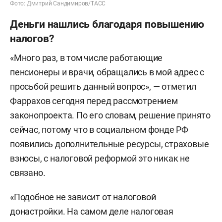
Фото: Дмитрий Сандимиров/ТАСС
время отказа от индексации численность
Деньги нашлись благодаря повышению
работающих пенсионеров в России снизилась с
налогов?
15,2 млн человек до 9,9 миллиона.
«Много раз, в том числе работающие
«Многие работающие пенсионеры либо
пенсионеры и врачи, обращались в мой адрес с
перестали работать вообще, либо ушли в тень,
просьбой решить данный вопрос», — отметил
либо стали получать зарплату в конвертах», —
Фаррахов сегодня перед рассмотрением
сообщает главный печатный орган ФНПР, газета
законопроекта. По его словам, решение принято
«Солидарность». Несмотря на это, в минфине
сейчас, потому что в социальном фонде РФ
индексацию для данной категории считали «не
появились дополнительные ресурсы, страховые
совсем справедливой». Так, позицию
взносы, с налоговой реформой это никак не
министерства на одном из заседаний Госдумы в
связано.
2020 году обозначил глава ведомства
Антон
Силуанов
, который заявил, что заработная плата
«Подобное не зависит от налоговой
по прогнозу в среднем растет выше уровня
донастройки. На самом деле налоговая