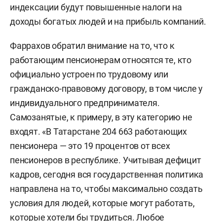
году.
индексации будут повышенные налоги на
доходы богатых людей и на прибыль компаний.
Однако в 2024-м подход власти к вопросу
изменился. На пленарной сессии Петербургского
Фаррахов обратил внимание на то, что к
международного экономического форума
работающим пенсионерам относятся те, кто
президент РФ предложил с 2025 года
официально устроен по трудовому или
индексацию трудящимся пенсионерам
гражданско-правовому договору, в том числе у
возобновить. «Вопрос, который касается
индивидуального предпринимателя.
миллионов наших граждан, что называется,
Самозанятые, к примеру, в эту категорию не
назрел. И сегодня у нас есть ресурсы, чтобы
входят. «В Татарстане 204 663 работающих
начать его решение в интересах людей», —
пенсионера — это 19 процентов от всех
заметил глава государства. При этом он
пенсионеров в республике. Учитывая дефицит
добавил, что с 1 февраля 2025-го пенсии будут
кадров, сегодня вся государственная политика
ежегодно расти не только у тех, кто уже
направлена на то, чтобы максимально создать
находится на пенсии, но и у тех, кто продолжает
условия для людей, которые могут работать,
работать.
которые хотели бы трудиться. Любое