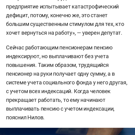
предприятие испытывает катастрофический
После заявлений президента о наличии у страны
дефицит, потому, конечно же, это станет
средств на решение вопроса сказал и глава
большим существенным стимулом для тех, кто
минфина. «Деньги есть в социальном фонде.
хочет вернуться на работу», — уверен депутат.
Министерство финансов в принципе всегда
поддерживало, чтобы был единый подход по
Сейчас работающим пенсионерам пенсию
индексации работающим и неработающим
индексируют, но выплачивают без учета
пенсионерам», — подчеркнул Силуанов. При этом
повышения. Таким образом, трудящийся
он добавил, что несколько лет назад, когда его
пенсионер на руки получает одну сумму, а в
об этом спрашивали в Госдуме, денег не было.
системе учета социального фонда у него другая,
с учетом всех индексаций. Когда человек
Почему поменялась позиция? «Изменилась
прекращает работать, то ему начинают
ситуация в мире, в стране, изменилось
выплачивать пенсию с учетом индексации,
гражданское общество, изменились условия.
пояснил Нилов.
Если раньше, в 2016 году, только начиналась
санкционная вакханалия, мы еще торговали