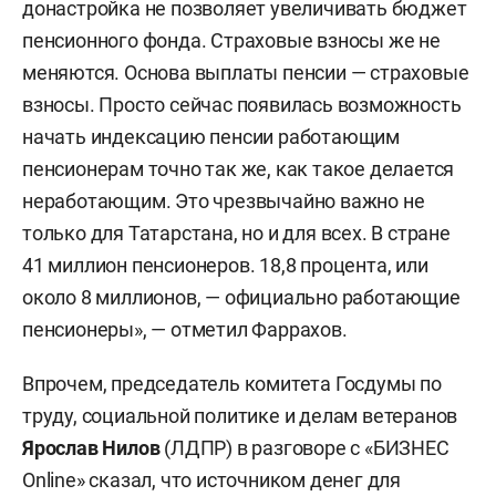
инфляции.
донастройка не позволяет увеличивать бюджет
пенсионного фонда. Страховые взносы же не
«Наверное, это не совсем справедливо,
меняются. Основа выплаты пенсии — страховые
поскольку после выхода на пенсию человек,
взносы. Просто сейчас появилась возможность
которому начисляют сегодня и пенсию, и
начать индексацию пенсии работающим
зарплату, будет получать повышенную пенсию с
пенсионерам точно так же, как такое делается
учетом тех надбавок, которые приняли в период
неработающим. Это чрезвычайно важно не
его работы», — отмечал Силуанов. Также он
только для Татарстана, но и для всех. В стране
добавлял, что пенсия должна компенсировать
41 миллион пенсионеров. 18,8 процента, или
утраченный заработок, а если пенсионер
около 8 миллионов, — официально работающие
работает, то он не теряет свой доход. «Поэтому
пенсионеры», — отметил Фаррахов.
здесь вопрос даже не в деньгах, наверное, а в
некоей справедливости, когда, получая и
Впрочем, председатель комитета Госдумы по
заработную плату, и пенсию, вы говорите:
труду, социальной политике и делам ветеранов
„Давайте еще и индексировать пенсию“», —
Ярослав Нилов
(ЛДПР) в разговоре с «БИЗНЕС
отчитывался Силуанов перед депутатами в 2020
Online» сказал, что источником денег для