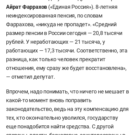
пенсионного коэффициента до актуальных
Айрат Фаррахов
(«Единая Россия»). 8-летняя
значений. При этом оговаривалось, что, как
неиндексированная пенсия, по словам
только пенсионер уволится с работы, сумма его
Фаррахова, «никуда не пропадет». «Средний
пенсии будет выплачиваться с учетом всех
размер пенсии в России сегодня — 20,8 тысячи
увеличений и индексаций, пропущенных за
рублей. У неработающих — 21 тысяча, у
время официальной работы.
работающих — 17,3 тысячи. Соответственно, эта
разница, как только человек прекратит
Такое решение объяснялось экономией. Как
отношения, ему сразу же будет восстановлена»,
заявлял глава комитета Госдумы по труду,
— отметил депутат.
социальной политике и делам ветеранов
Ярослав Нилов
(ЛДПР), для индексации пенсий
Впрочем, надо понимать, что ничего не мешает в
необходимо примерно 500 млрд рублей. При
какой-то момент вновь поправить
этом сами депутаты, по его словам,
законодательство, ведь на эту компенсацию для
высказывались против отмены индексации.
тех, кто окончательно уволился, государству
«Другое дело, что правительство нас не
еще понадобится найти средства. С другой
поддерживает, прежде всего из-за минфина, с