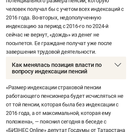
потенциального размера пенсии, которую
человек получал бы с учетом всех индексаций с
2016 года. Во-вторых, недополученную
индексацию за период с 2016-го по 2024-й
сейчас не вернут, «дождь» из денег не
посыпется. Ее граждане получат уже после
завершения трудовой деятельности.
Как менялась позиция власти по
вопросу индексации пенсий
Фактически отмена индексации пенсий
«Размер индексации страховой пенсии
произошла в конце декабря 2015 года, когда
работающего пенсионера будет исчисляться не
президент России
Владимир Путин
подписал
от той пенсии, которая была без индексации с
соответствующий указ. Согласно документу, с 1
2016 года, а от максимальной, которая ему
января 2016-го замораживалось рассчитывание
положена», — пояснил сегодня в беседе с
фиксированной части выплаты и стоимость
«БИЗНЕС Online» депутат Госдумы от Татарстана