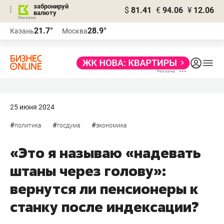
забронируй
$
81.41
€
94.06
¥
12.06
валюту
21.7°
28.9°
Казань
Москва
25 июня 2024
#
#
#
политика
госдума
экономика
«Это я называю «надевать
штаны через голову»:
вернутся ли пенсионеры к
станку после индексации?