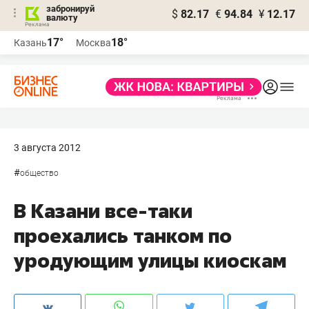
забронируй
$
82.17
€
94.84
¥
12.17
валюту
17°
18°
Казань
Москва
3 августа 2012
#
общество
В Казани все-таки
проехались танком по
уродующим улицы киоскам