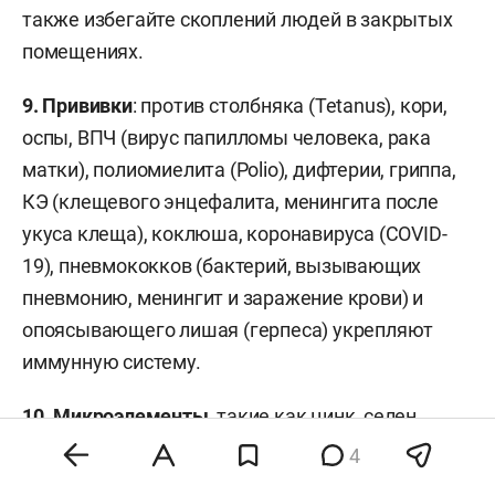
также избегайте скоплений людей в закрытых
помещениях.
9.
Прививки
: против столбняка (Tetanus), кори,
оспы, ВПЧ (вирус папилломы человека, рака
матки), полиомиелита (Polio), дифтерии, гриппа,
КЭ (клещевого энцефалита, менингита после
укуса клеща), коклюша, коронавируса (COVID-
19), пневмококков (бактерий, вызывающих
пневмонию, менингит и заражение крови) и
опоясывающего лишая (герпеса) укрепляют
иммунную систему.
10.
Микроэлементы,
такие как цинк, селен,
магний, железо, витамины B, C, D.
4