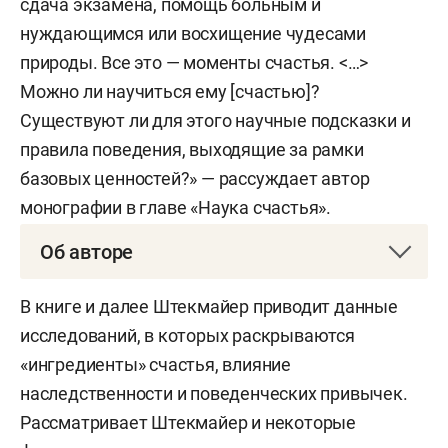
сдача экзамена, помощь больным и
нуждающимся или восхищение чудесами
природы. Все это — моменты счастья. <…>
Можно ли научиться ему [счастью]?
Существуют ли для этого научные подсказки и
правила поведения, выходящие за рамки
базовых ценностей?» — рассуждает автор
монографии в главе «Наука счастья».
Об авторе
Профессор, доктор медицинских наук,
В книге и далее Штекмайер приводит данные
хабилитированный доктор медицины
Бернд
исследований, в которых раскрываются
Штекмайер
несколько раз входил в список
«ингредиенты» счастья, влияние
лучших врачей Германии в области сосудистой
наследственности и поведенческих привычек.
хирургии по версии Focus на основании
Рассматривает Штекмайер и некоторые
независимого сбора данных.