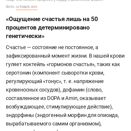
Мюнхенского университета.
Фото:
ru.freepik.com
Штекмайер выполнил более 15 тыс. операций,
«Ощущение счастья лишь на 50
принял участие в многочисленных
процентов детерминировано
национальных и международных конгрессах,
генетически»
симпозиумах и семинарах в качестве
Счастье — состояние не постоянное, а
докладчика и председателя. Много лет он
зафиксированный момент жизни. В нашей крови
назначался Баварской государственной
гуляет коктейль «гормонов счастья», таких как
медицинской ассоциацией в качестве эксперта
серотонин (компонент сыворотки крови,
в области сосудистой хирургии и председателя
регулирующий «тонус», т. е. напряжение
для проведения экспертиз по специальности.
кровеносных сосудов), дофамин (слово,
Профессор Штекмайер является автором и
составленное из DOPA и Amin, оказывает
соавтором более 200 научных статей, а также
возбуждающее, стимулирующее действие),
многочисленных глав книг и имеет более 100
эндорфины (эндогенный морфин для опиоида,
отчетов для судов, страховых компаний и
вырабатываемого самим организмом),