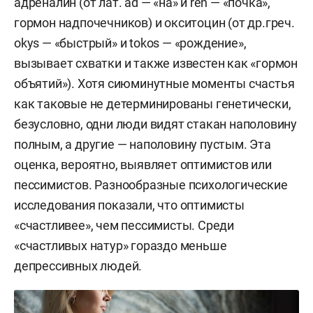
арбитражного совета Баварской
адреналин (от лат. ad — «на» и ren — «почка»,
государственной медицинской ассоциации.
гормон надпочечников) и окситоцин (от др.греч.
okys — «быстрый» и tokos — «рождение»,
С момента выхода на пенсию профессор
вызывает схватки и также известен как «гормон
Штекмайер работает в частной клинике
объятий»). Хотя сиюминутные моменты счастья
практической сосудистой медицины и лечащим
как таковые не детерминированы генетически,
врачом отделения сосудистой хирургии в
безусловно, одни люди видят стакан наполовину
хирургической клинике Мюнхена. Его интересы
полным, а другие — наполовину пустым. Эта
включают медицину, хирургию, спорт и
оценка, вероятно, выявляет оптимистов или
философию.
пессимистов. Разнообразные психологические
исследования показали, что оптимисты
«счастливее», чем пессимисты. Среди
«счастливых натур» гораздо меньше
депрессивных людей.