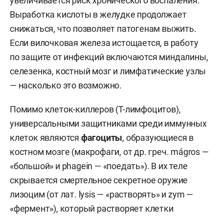
увеличивается риск хронического воспаления.
Выработка кислоты в желудке продолжает
снижаться, что позволяет патогенам выжить.
Если вилочковая железа истощается, в работу
по защите от инфекций включаются миндалины,
селезенка, костный мозг и лимфатические узлы
— насколько это возможно.
Помимо клеток-киллеров (Т-лимфоцитов),
универсальными защитниками среди иммунных
клеток являются
фагоциты
, образующиеся в
костном мозге (макрофаги, от др. греч. mágros —
«большой» и phagein — «поедать»). В их теле
скрывается смертельное секретное оружие
лизоцим (от лат. lysis — «растворять» и zym —
«фермент»), который растворяет клетки