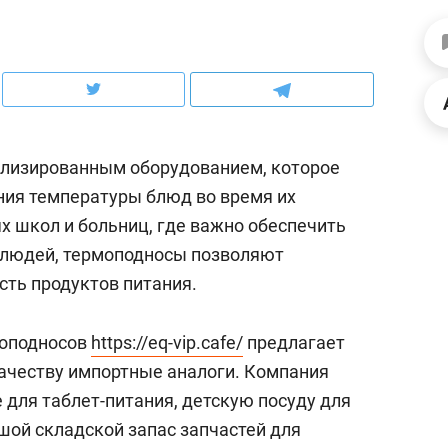
рынки, почему надо зна
чем интересен Оман?
лизированным оборудованием, которое
ния температуры блюд во время их
ях школ и больниц, где важно обеспечить
 людей, термоподносы позволяют
сть продуктов питания.
моподносов
https://eq-vip.cafe/
предлагает
ндуем
Рекомендуем
ачеству импортные аналоги. Компания
выживания в дикой
Мексика, рок-концерт
 для таблет-питания, детскую посуду для
де, работа
и вагон с чак-чаком: ка
шой складской запас запчастей для
тальным и физическим
в Менделеевске прошл