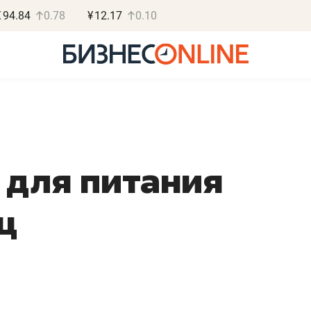
€
94.84
0.78
¥
12.17
0.10
 для питания
Василь М
МАРТ
ц
«Не зная мест
правил, бизнес
потерять мини
полгода»
Как бизнесу выйти на з