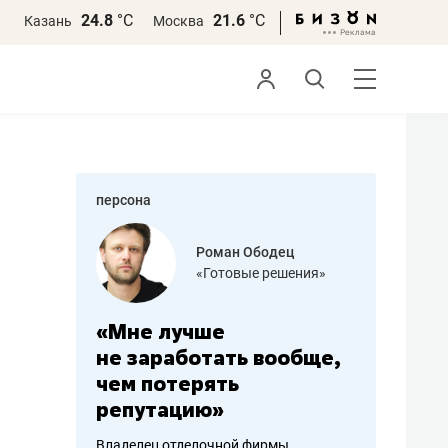
24.8
°С
21.6
°С
Казань
Москва
персона
азитов
Роман Ободец
«Готовые решения»
ных
«Мне лучше
«Мама г
 может
не заработать вообще,
помогае
мум
чем потерять
от болез
репутацию»
себя жи
арубежные
Владелец отделочной фирмы
Наследница б