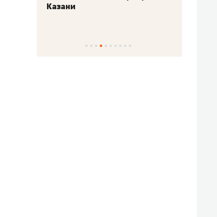
Казани
набер