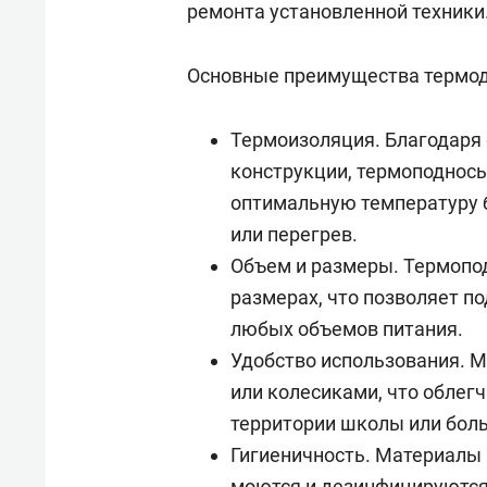
ремонта установленной техники
состо
антих
Основные преимущества термод
Термоизоляция. Благодаря
конструкции, термоподнос
оптимальную температуру 
или перегрев.
Объем и размеры. Термопо
размерах, что позволяет п
любых объемов питания.
Удобство использования. 
или колесиками, что облег
территории школы или бол
Гигиеничность. Материалы 
моются и дезинфицируются