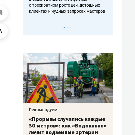
ть аксакалов и
о трехкратном росте цен, дотошных
школьной фор
клиентах и чудных запросах мастеров
налогах и раз
Рекомендуем
Рекоме
«Прорывы случались каждые
Не то
к
30 метров»: как «Водоканал»
гастр
а
лечит подземные артерии
задае