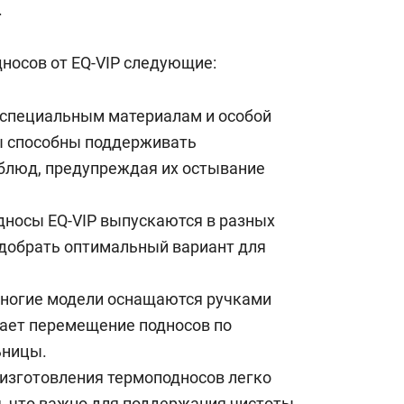
.
янием как основа
«Гонка Героев»
рупких команд
носов от EQ-VIP следующие:
 специальным материалам и особой
ы способны поддерживать
блюд, предупреждая их остывание
дносы EQ-VIP выпускаются в разных
одобрать оптимальный вариант для
Многие модели оснащаются ручками
чает перемещение подносов по
ьницы.
изготовления термоподносов легко
, что важно для поддержания чистоты