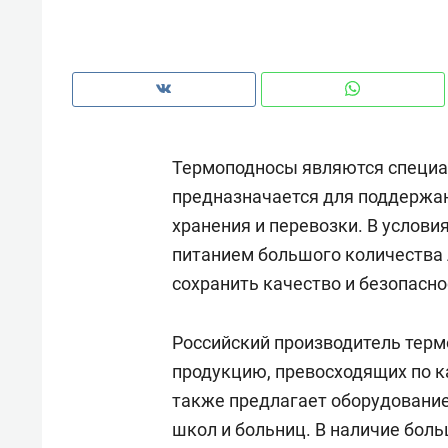
Термоподносы являются специа
предназначается для поддержа
хранения и перевозки. В услови
питанием большого количества
сохранить качество и безопасно
Российский производитель тер
Рекомендуем
Рекоме
продукцию, превосходящих по к
ВТБ
150 камер до квартиры и Face
Опыт 
также предлагает оборудование
ID вместо ключа: какой будет
приро
школ и больниц. В наличие боль
безопасность в ЖК «Нова»
с мен