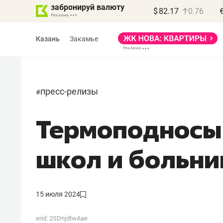
забронируй валюту
$
82.17
0.76
Казань
Закамье
пресс-релизы
#
Термоподносы
школ и больни
15 июля 2024
erid: 2SDnjdtwAae