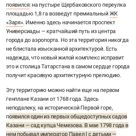
появился
: на пустыре Щербаковского переулка
площадью 1,8 га возведут премиальный
ЖК
«Заря»
. Именно здесь начинается проспект
Универсиады — кратчайший путь из центра
города до аэропорта. Но эта территория никогда
не блистала изысканной архитектурой. Есть
надежда, что новый жилой комплекс исправит
это и столица Татарстана в самом сердце города
получит красивую архитектурную прелюдию.
Эту территорию можно найти еще на первом
генплане Казани от 1768 года. Здесь
неподалеку, на исторической Первой горе,
п
оявился один из первых общедоступных садов
Казани — сад купца Чемезова. В мае 1798 года в
нем побывал император Павел
I c
детьми —