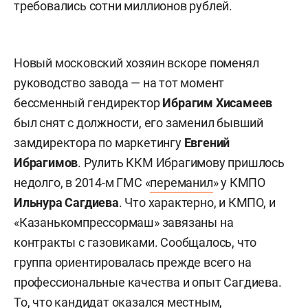
требовались сотни миллионов рублей.
Новый московский хозяин вскоре поменял
руководство завода — на тот момент
бессменный гендиректор
Ибрагим Хисамеев
был снят с должности, его заменил бывший
замдиректора по маркетингу
Евгений
Ибрагимов
. Рулить ККМ Ибрагимову пришлось
недолго, в 2014-м ГМС «
переманил
» у КМПО
Ильнура
Сагдиева
. Что характерно, и КМПО, и
«Казанькомпрессормаш» завязаны на
контракты с газовиками. Сообщалось, что
группа ориентировалась прежде всего на
профессиональные качества и опыт Сагдиева.
То, что кандидат оказался местным,