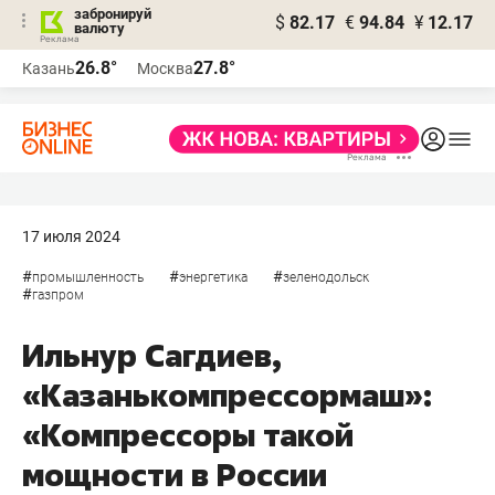
забронируй
$
82.17
€
94.84
¥
12.17
валюту
26.8°
27.8°
Казань
Москва
17 июля 2024
#
#
#
промышленность
энергетика
зеленодольск
#
газпром
Ильнур Сагдиев,
«Казанькомпрессормаш»:
«Компрессоры такой
мощности в России