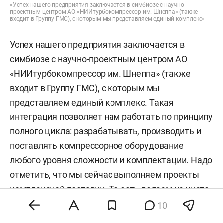
«Успех нашего предприятия заключается в симбиозе с научно-
проектным центром АО «НИИтурбокомпрессор им. Шнеппа» (также
входит в Группу ГМС), с которым мы представляем единый комплекс»
Успех нашего предприятия заключается в
симбиозе с научно-проектным центром АО
«НИИтурбокомпрессор им. Шнеппа» (также
входит в Группу ГМС), с которым мы
представляем единый комплекс. Такая
интеграция позволяет нам работать по принципу
полного цикла: разрабатывать, производить и
поставлять компрессорное оборудование
любого уровня сложности и комплектации. Надо
отметить, что мы сейчас выполняем проекты
комплексной поставки. То есть делаем не чисто
компрессоры, а компрессорные установки,
10
газоперекачивающие агрегаты. Можно сказать,