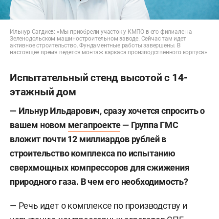
Ильнур Сагдиев: «Мы приобрели участок у КМПО в его филиале на
Зеленодольском машиностроительном заводе. Сейчас там идет
активное строительство. Фундаментные работы завершены. В
настоящее время ведется монтаж каркаса производственного корпуса»
Испытательный стенд высотой с 14-
этажный дом
— Ильнур Ильдарович, сразу хочется спросить о
вашем новом
мегапроекте
— Группа ГМС
вложит почти 12 миллиардов рублей в
строительство комплекса по испытанию
сверхмощных компрессоров для сжижения
природного газа. В чем его необходимость?
— Речь идет о комплексе по производству и