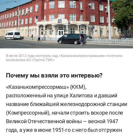
В июле 2012 года контроль над «Казанькомпрессормашем» получило
московское АО «Группа ГМС»
Почему мы взяли это интервью?
«Казанькомпрессормаш» (ККМ),
расположенный на улице Халитова и давший
название ближайшей железнодорожной станции
(Компрессорный), начали строить вскоре после
Великой Отечественной войны — весной 1947
года, а уже в июне 1951-го с него был отгружен