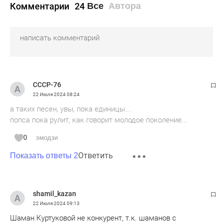
Комментарии
24
Все
Автора
СССР-76
22 Июля 2024
08:24
а таких песен, увы, пока единицы...
попса пока рулит, как говорит молодое поколение...
0
эмодзи
Ответить
Показать ответы 2
shamil_kazan
22 Июля 2024
09:13
Шаман Куртуковой не конкурент, т.к. шаманов с