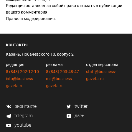
Редакция оставляет за собой право отказать в публикации
вашего комментария.
Правила модерирования
.
контакты
Казань, Лобачевского 10, корпус 2
редакция
реклама
отдел персонала
8 (843) 202-12-10
8 (843) 203-48-47
staff@business-
info@business-
mir@business-
gazeta.ru
gazeta.ru
gazeta.ru
вконтакте
twitter
telegram
дзен
youtube