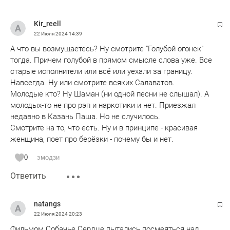
Kir_reell
22 Июля 2024
14:39
А что вы возмущаетесь? Ну смотрите "Голубой огонек"
тогда. Причем голубой в прямом смысле слова уже. Все
старые исполнители или всё или уехали за границу.
Навсегда. Ну или смотрите всяких Салаватов.
Молодые кто? Ну Шаман (ни одной песни не слышал). А
молодых-то не про рэп и наркотики и нет. Приезжал
недавно в Казань Паша. Но не случилось.
Смотрите на то, что есть. Ну и в принципе - красивая
женщина, поет про берёзки - почему бы и нет.
0
эмодзи
Ответить
natangs
22 Июля 2024
20:23
Фильмом Собачье Сердце пытались посмеяться над