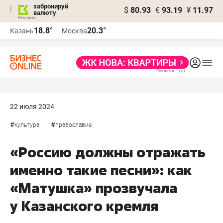
забронируй
$
80.93
€
93.19
¥
11.97
валюту
18.8°
20.3°
Казань
Москва
22 июля 2024
#
#
культура
православие
«Россию должны отражать
именно такие песни»: как
«Матушка» прозвучала
у Казанского кремля