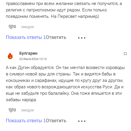
православием при всем желании связать не получится, а
религия с патриотизмом идут рядом. Если только
псевдоним поменять. На Пересвет например)
0
эмодзи
Ответить
Показать ответы 1
Булгарин
22 Июля 2024
12:12
А как Дугин обрадуется. Он так мечтал возвести хороводы
в символ новой эры для страны. Так и видятся бабы в
кокошниках и сарафанах, идущие по кругу друг за другом,
как образ нового возрождающегося искусства Руси. Да и
еще не забудьте про балалайку. Она тоже впишется в эти
забавы народа.
0
эмодзи
Ответить
Показать ответы 1