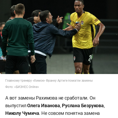
Главному тренеру «Химок» Франку Артиге помогли замены
Фото: «БИЗНЕС Online»
А вот замены Рахимова не сработали. Он
выпустил
Олега Иванова
,
Руслана
Безрукова
,
Николу
Чумича
. Не совсем понятна замена