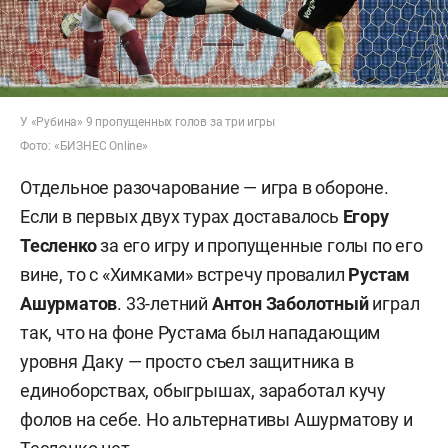
У «Рубина» 9 пропущенных голов за три игры
Фото: «БИЗНЕС Online»
Отдельное разочарование — игра в обороне.
Если в первых двух турах доставалось
Егору
Тесленко
за его игру и пропущенные голы по его
вине, то с «Химками» встречу провалил
Рустам
Ашурматов
. 33-летний
Антон Заболотный
играл
так, что на фоне Рустама был нападающим
уровня Даку — просто съел защитника в
единоборствах, обыгрышах, заработал кучу
фолов на себе. Но альтернативы Ашурматову и