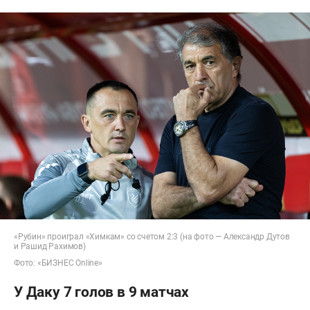
«Рубин» проиграл «Химкам» со счетом 2:3 (на фото — Александр Дутов
и Рашид Рахимов)
Фото: «БИЗНЕС Online»
У Даку 7 голов в 9 матчах