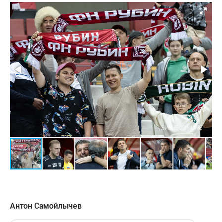
3 августа. «Ак Барс Арена»
1:0 — Даку, 45 (пенальти)
1:1 — Хосонов, 50
2:1 — Юкич, 65
2:2 — Фаринья, 67
2:3 — Вера, 84 (пенальти)
«Рубин»
: Ставер, Кабутов (Чумич, 73),
Ашурматов, Вуячич, Грицаенко, Рожков, Зотов
(Иванов, 73), Иву, Юкич, Вада (Безруков, 57),
Даку.
Антон Самойлычев
«Химки»:
Обухов, Анджелкович (Фаринья, 46),