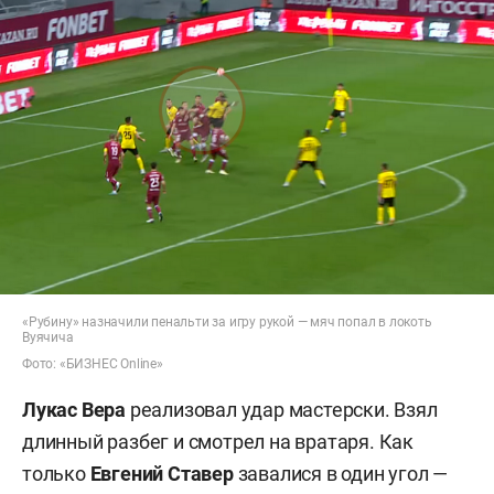
«Рубину» назначили пенальти за игру рукой — мяч попал в локоть
Вуячича
Фото: «БИЗНЕС Online»
Лукас Вера
реализовал удар мастерски. Взял
длинный разбег и смотрел на вратаря. Как
только
Евгений Ставер
завалися в один угол —