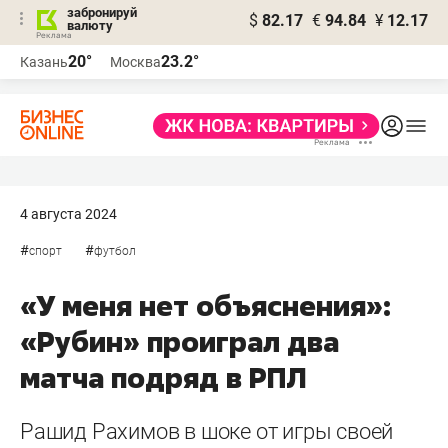
забронируй
$
82.17
€
94.84
¥
12.17
валюту
20°
23.2°
Казань
Москва
4 августа 2024
#
#
спорт
футбол
«У меня нет объяснения»:
«Рубин» проиграл два
матча подряд в РПЛ
Рашид ​Рахимов в шоке от игры своей