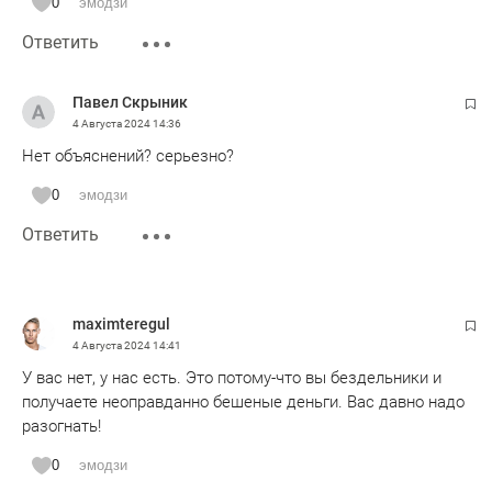
0
эмодзи
Ответить
Павел Скрыник
4 Августа 2024
14:36
Нет объяснений? серьезно?
0
эмодзи
Ответить
maximteregul
4 Августа 2024
14:41
У вас нет, у нас есть. Это потому-что вы бездельники и
получаете неоправданно бешеные деньги. Вас давно надо
разогнать!
0
эмодзи