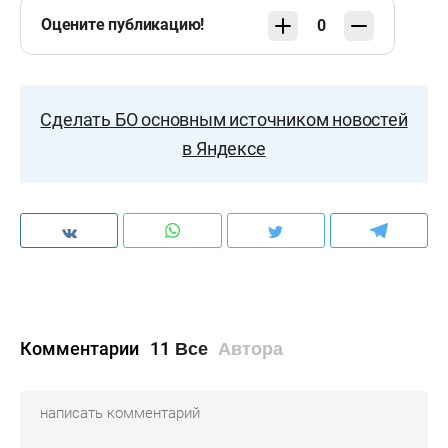
Филин, Гогуа, Ориньо, Фернандес, Хосонов, Вера,
Оцените публикацию!
0
Мирзов (Магомедов, 46), Заболотный, Руденко
(Бакаев, 74).
Сделать БО основным источником новостей
Предупреждения
: Мирзов, 25, Анджелкович, 33,
в Яндексе
Фаринья, 70.
Комментарии
11
Все
Автора