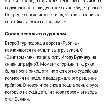
эта была победа в финале. Темп шага Рахимова
подсказывал: в раздевалке сейчас будет разнос.
Но тренер после игры сказал, что разговаривал
спокойно, игроки все понимают.
Снова пенальти с душком
Второй тур подряд в ворота «Рубина»
назначаются пенальти за игру рукой. С
«Зенитом» мяч попал в руку
Игору
Вуячичу
на
линии штрафной. Момент спорный, т. к. рука
была после рикошета, но экспертно-судейская
комиссия на неделе поддержала это решение
арбитра. В новой игре снова пошла речь о руке,
которую некуда деть, и снова героем эпизода
стал Вуячич.