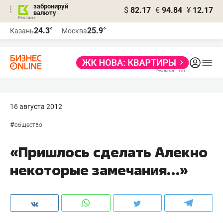
забронируй
$
82.17
€
94.84
¥
12.17
валюту
24.3°
25.9°
Казань
Москва
16 августа 2012
#
общество
«Пришлось сделать Алекно
некоторые замечания…»