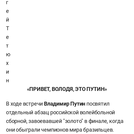
г
е
й
Т
е
т
ю
х
и
н
«ПРИВЕТ, ВОЛОДЯ, ЭТО ПУТИН»
В ходе встречи
Владимир Путин
посвятил
отдельный абзац российской волейбольной
сборной, завоевавшей "золото" в финале, когда
они обыграли чемпионов мира бразильцев.