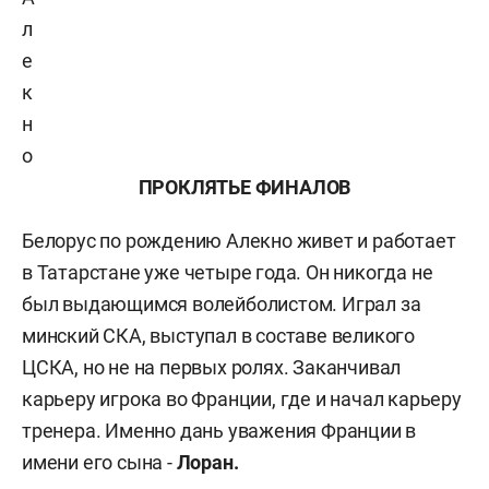
л
е
к
н
о
ПРОКЛЯТЬЕ ФИНАЛОВ
Белорус по рождению Алекно живет и работает
в Татарстане уже четыре года. Он никогда не
был выдающимся волейболистом. Играл за
минский СКА, выступал в составе великого
ЦСКА, но не на первых ролях. Заканчивал
карьеру игрока во Франции, где и начал карьеру
тренера. Именно дань уважения Франции в
имени его сына -
Лоран.