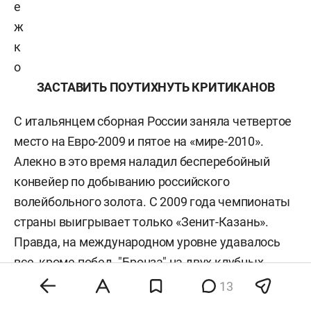
е
ж
к
о
ЗАСТАВИТЬ ПОУТИХНУТЬ КРИТИКАНОВ
С итальянцем сборная России заняла четвертое
место на Евро-2009 и пятое на «мире-2010».
Алекно в это время наладил бесперебойный
конвейер по добыванию российского
волейбольного золота. С 2009 года чемпионаты
страны выигрывает только «Зенит-Казань».
Правда, на международном уровне удавалось
все, кроме побед. "Бронза" на двух клубных
чемпионатах мира-2009 и 2011. "Серебро" в Лиге
13
чемпионов-2011. Провал со сборной, куда он