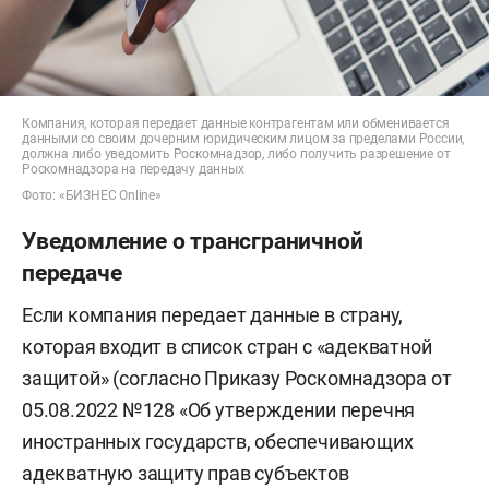
Компания, которая передает данные контрагентам или обменивается
данными со своим дочерним юридическим лицом за пределами России,
должна либо уведомить Роскомнадзор, либо получить разрешение от
Роскомнадзора на передачу данных
Фото: «БИЗНЕС Online»
Уведомление о трансграничной
передаче
Если компания передает данные в страну,
которая входит в список стран с «адекватной
защитой» (согласно Приказу Роскомнадзора от
05.08.2022 №128 «Об утверждении перечня
иностранных государств, обеспечивающих
адекватную защиту прав субъектов