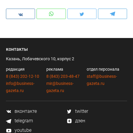
контакты
Казань, Лобачевского 10, корпус 2
редакция
реклама
отдел персонала
8 (843) 202-12-10
8 (843) 203-48-47
staff@business-
info@business-
mir@business-
gazeta.ru
gazeta.ru
gazeta.ru
вконтакте
twitter
telegram
дзен
youtube