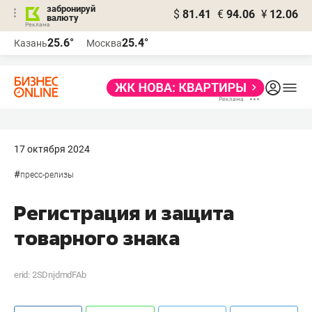
забронируй
$
81.41
€
94.06
¥
12.06
валюту
25.6°
25.4°
Казань
Москва
17 октября 2024
#
пресс-релизы
Регистрация и защита
товарного знака
erid: 2SDnjdmdFAb