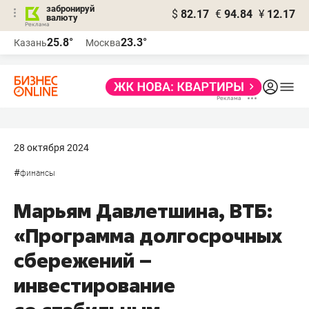
забронируй
$
82.17
€
94.84
¥
12.17
валюту
25.8°
23.3°
Казань
Москва
28 октября 2024
#
финансы
Марьям Давлетшина, ВТБ:
«Программа долгосрочных
сбережений –
инвестирование