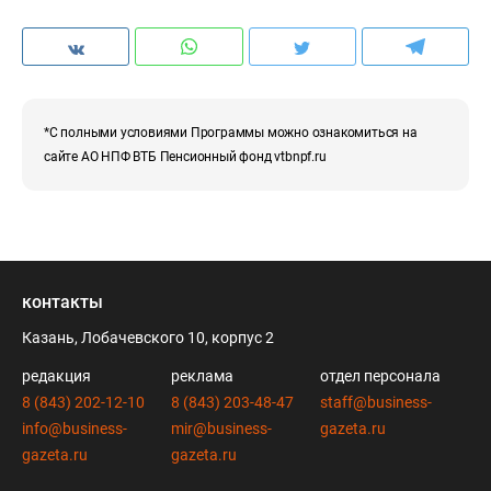
*С полными условиями Программы можно ознакомиться на
сайте АО НПФ ВТБ Пенсионный фонд vtbnpf.ru
контакты
Казань, Лобачевского 10, корпус 2
редакция
реклама
отдел персонала
8 (843) 202-12-10
8 (843) 203-48-47
staff@business-
info@business-
mir@business-
gazeta.ru
gazeta.ru
gazeta.ru