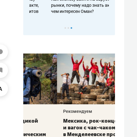
рафакте,
рынки, почему надо знать аксакалов и
о трехкратно
кредитов
чем интересен Оман?
клиентах и ч
Рекомендуем
Рекоме
ой
Мексика, рок-концерт
«Прор
и вагон с чак-чаком: как
30 ме
еским
в Менделеевске прошла
лечит