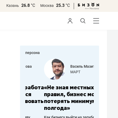
26.8
°С
25.3
°С
Казань
Москва
персона
еменова
Василь Мазитов
»
МАРТ
а: работа
«Не зная местных
«Мне лу
ечься
правил, бизнес может
не зара
вствовать
потерять минимум
чем пот
полгода»
репутац
пошиву
Как бизнесу выйти на зарубежные
Владелец от