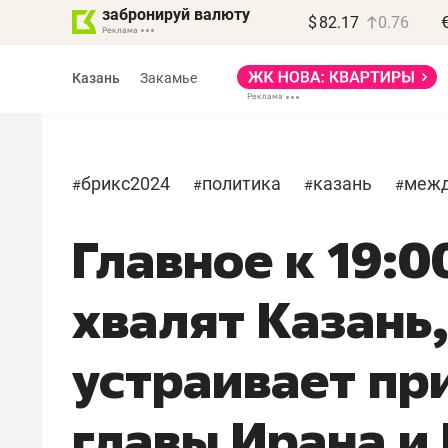
забронируй валюту
$
82.17
0.76
Казань
Закамье
брикс2024
политика
казань
межд
#
#
#
#
Главное к 19:0
Василь Мазитов
МАРТ
хвалят Казань
«Не зная местных
правил, бизнес может
устраивает пр
потерять минимум
полгода»
главы Ирана и
Как бизнесу выйти на зарубежные