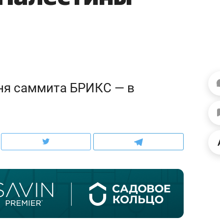
ов и
о трехкратном росте цен, дотошных
школьной формы о конт
клиентах и чудных запросах мастеров
налогах и развитии без 
ня саммита БРИКС — в
ндуем
Рекомендуем
мер до квартиры и Face
Опыт выживания в дик
сто ключа: какой будет
природе, работа
асность в ЖК «Нова»
с ментальным и физич