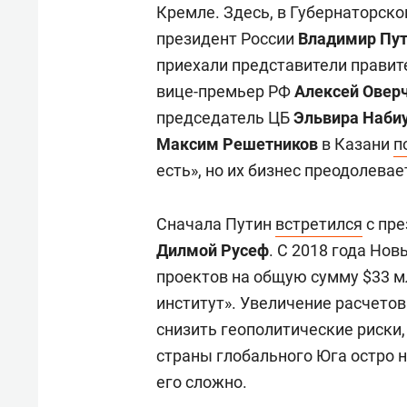
Кремле. Здесь, в Губернаторско
президент России
Владимир Пу
приехали представители прави
вице-премьер РФ
Алексей Овер
председатель ЦБ
Эльвира Наби
Максим Решетников
в Казани
п
есть», но их бизнес преодолевае
Сначала Путин
встретился
с пре
Дилмой Русеф
. С 2018 года Но
проектов на общую сумму $33 м
институт». Увеличение расчето
снизить геополитические риски,
страны глобального Юга остро 
его сложно.