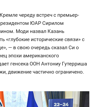
состоянием как основа
антихрупких команд
Кремле череду встреч с премьер-
президентом ЮАР Сирилом
ином. Моди назвал Казань
ть «глубокие исторические связи» с
е», — в свою очередь сказал Си о
нец эпохи американского
ает генсека ООН Антониу Гутерриша
ежи, движение частично ограничено.