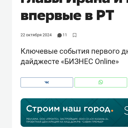
рынки, почему надо знать аксакал
впервые в РТ
чем интересен Оман?
22 октября 2024
11
Ключевые события первого д
дайджесте «БИЗНЕС Online»
Рекомендуем
Рекоме
Как ГК «МИР ГРУПП» и ВТБ
150 ка
создают оазис жилого
ID вме
комфорта под Казанью
безоп