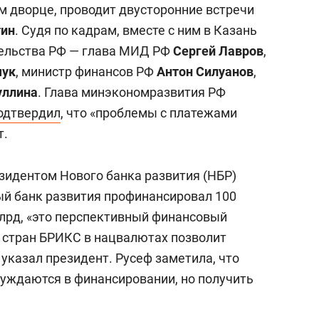
м дворце, проводит двусторонние встречи
тин
.
Судя по кадрам, вместе с ним в Казань
тельства РФ — глава МИД РФ
Сергей Лавров
,
чук
, министр финансов РФ
Антон Силуанов
,
уллина
. Глава минэкономразвития РФ
одтвердил
, что «проблемы с платежами
т.
зидентом Нового банка развития (НБР)
вый банк развития профинансировал 100
лрд, «это перспективный финансовый
в стран БРИКС в нацвалютах позволит
 указал президент. Русеф заметила, что
нуждаются в финансировании, но получить