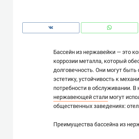
рынки, почему надо знать аксакал
чем интересен Оман?
Бассейн из нержавейки — это ко
коррозии металла, который обе
долговечность. Они могут быть
эстетику, устойчивость к меха
потребности в обслуживании. В
нержавеющей стали
могут испо
общественных заведениях: отеля
Рекомендуем
Рекоме
Как ГК «МИР ГРУПП» и ВТБ
150 ка
Преимущества бассейна из нер
создают оазис жилого
ID вме
комфорта под Казанью
безоп