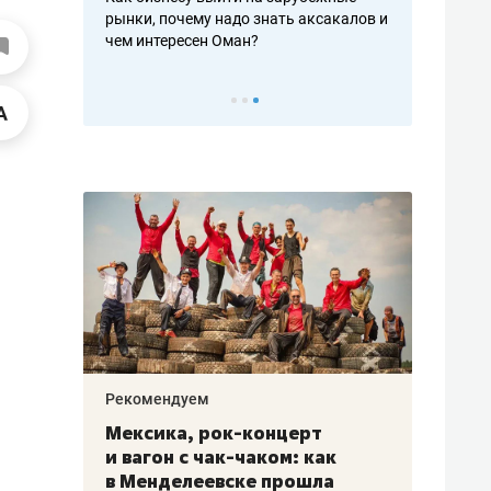
рафакте,
рынки, почему надо знать аксакалов и
о трехкратно
кредитов
чем интересен Оман?
клиентах и ч
Рекомендуем
Рекоме
ой
Мексика, рок-концерт
«Прор
и вагон с чак-чаком: как
30 ме
еским
в Менделеевске прошла
лечит