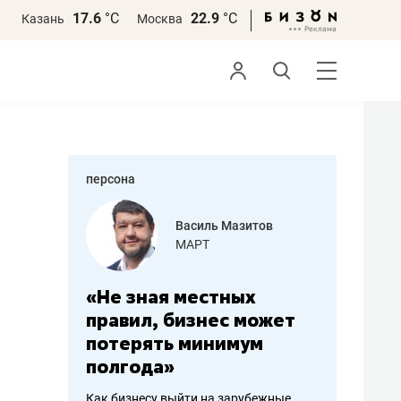
17.6
°С
22.9
°С
Казань
Москва
персона
еменова
Василь Мазитов
»
МАРТ
а: работа
«Не зная местных
«Мне лу
ечься
правил, бизнес может
не зара
вствовать
потерять минимум
чем пот
полгода»
репутац
пошиву
Как бизнесу выйти на зарубежные
Владелец от