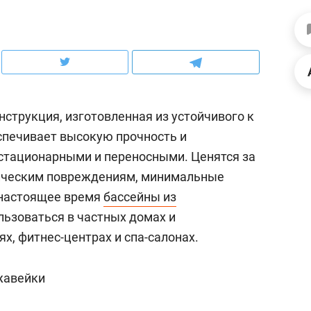
ов и
о трехкратном росте цен, дотошных
школьной формы о конт
клиентах и чудных запросах мастеров
налогах и развитии без 
нструкция, изготовленная из устойчивого к
спечивает высокую прочность и
 стационарными и переносными. Ценятся за
ническим повреждениям, минимальные
 настоящее время
бассейны из
льзоваться в частных домах и
х, фитнес-центрах и спа-салонах.
ндуем
Рекомендуем
мер до квартиры и Face
Опыт выживания в дик
жавейки
сто ключа: какой будет
природе, работа
асность в ЖК «Нова»
с ментальным и физич