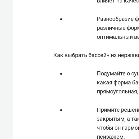
влияет на каче
Разнообразие ф
различные форм
оптимальный ва
Как выбрать бассейн из нержав
Подумайте о су
какая форма ба
прямоугольная,
Примите решени
закрытым, а та
чтобы он гарм
пейзажем.