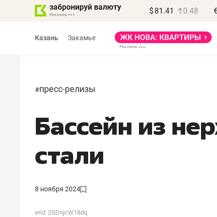
забронируй валюту
$
81.41
0.48
Казань
Закамье
пресс-релизы
#
Бассейн из н
Василь Мазитов
МАРТ
стали
«Не зная местных
правил, бизнес может
потерять минимум
8 ноября 2024
полгода»
erid: 2SDnjcW18dq
Как бизнесу выйти на зарубежные