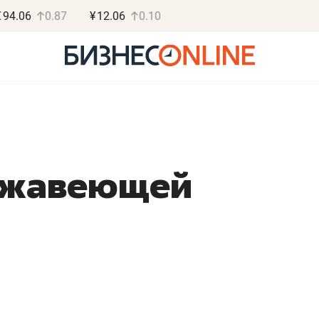
€
94.06
0.87
¥
12.06
0.10
ержавеющей
Роман Ободец
Дарья С
«Готовые решения»
«Бросско
«Мне лучше
«Мама говорил
не заработать вообще,
помогает отвл
чем потерять
от болезни, чу
репутацию»
себя живой»
Владелец отделочной фирмы
Наследница бизнеса по 