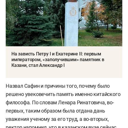
На зависть Петру I и Екатерине II: первым
императором, «заполучившим» памятник в
Казани, стал Александр I
Назвал Сафин и причины того, почему было
решено увековечить память именно китайского
философа. По словам Ленара Ринатовича, во-
первых, таким образом была отдана дань
уважения ученому за его труд, а во-вторых,
ректор напомнил, что в казанском вузе сейчас