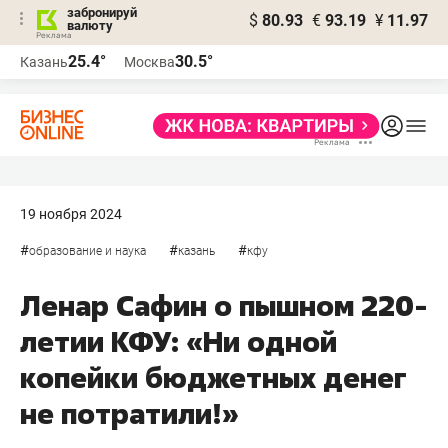
забронируй
$
80.93
€
93.19
¥
11.97
валюту
25.4°
30.5°
Казань
Москва
19 ноября 2024
#
#
#
образование и наука
казань
кфу
Ленар Сафин о пышном 220-
летии КФУ: «Ни одной
копейки бюджетных денег
не потратили!»