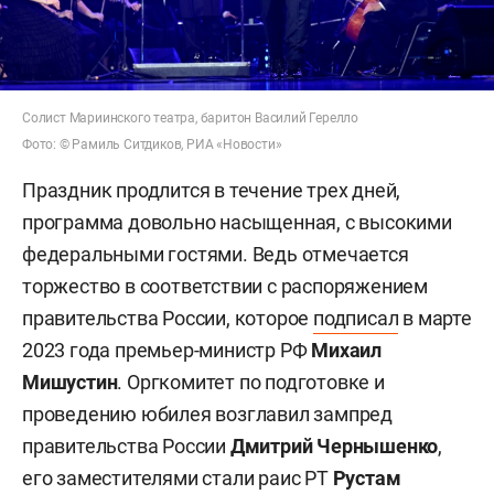
Солист Мариинского театра, баритон Василий Герелло
Фото: © Рамиль Ситдиков, РИА «Новости»
Праздник продлится в течение трех дней,
программа довольно насыщенная, с высокими
федеральными гостями. Ведь отмечается
торжество в соответствии с распоряжением
правительства России, которое
подписал
в марте
2023 года премьер-министр РФ
Михаил
Мишустин
. Оргкомитет по подготовке и
проведению юбилея возглавил зампред
правительства России
Дмитрий Чернышенко
,
его заместителями стали раис РТ
Рустам