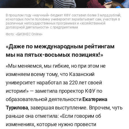
В прошлом году «научный» бюджет КФУ составил более 3 млрд рублей,
из которых почти половину университет зарабатывает сам, участвуя в
различных негосударственных программах и «хозяйственной
договорной деятельности» с предприятиями
Фото: «БИЗНЕС Online»
«Даже по международным рейтингам
мы на пятых-восьмых позициях!»
«Мы меняемся, мы гибкие, но при этом не
изменяем всему тому, что Казанский
университет наработал за 220 лет своей
истории!» — заметила проректор КФУ по
образовательной деятельности
Екатерина
Турилова
, завершая выступление. Впрочем, чуть
раньше она отметила: «Если говорим об
изменениях, которые нужно провести