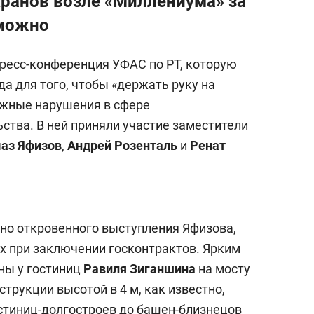
ранов возле «Миллениума» за
зможно
пресс-конференция УФАС по РТ, которую
да для того, чтобы «держать руку на
ожные нарушения в сфере
ства. В ней приняли участие заместители
аз Яфизов
,
Андрей Розенталь
и
Ренат
но откровенного выступления Яфизова,
х при заключении госконтрактов. Ярким
ны у гостиниц
Равиля Зиганшина
на мосту
трукции высотой в 4 м, как известно,
стиниц-долгостроев до башен-близнецов