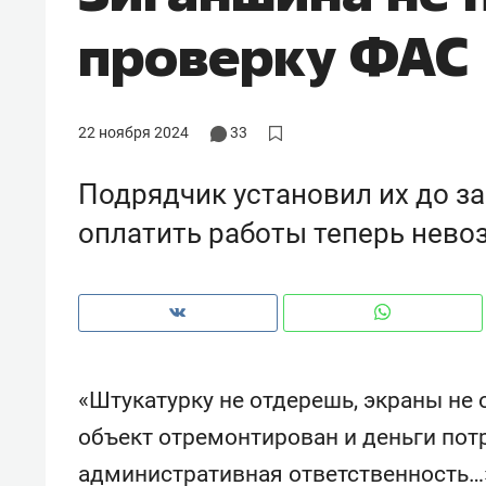
рынки, почему надо знать аксакал
проверку ФАС
чем интересен Оман?
22 ноября 2024
33
Подрядчик установил их до за
оплатить работы теперь нев
Рекомендуем
Рекоме
«Штукатурку не отдерешь, экраны не 
Как ГК «МИР ГРУПП» и ВТБ
150 ка
объект отремонтирован и деньги пот
создают оазис жилого
ID вме
административная ответственность…
комфорта под Казанью
безоп