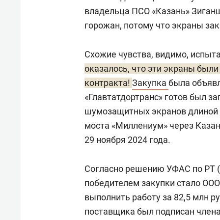
владельца ПСО «Казань» Зиган
горожан, потому что экраны за
Схожие чувства, видимо, испыта
о
казалось, что эти экраны был
контракта!
Закупка
была объявл
«Главтатдортранс» готов был за
шумозащитных экранов длиной 6
моста «Миллениум» через Каза
29 ноября 2024 года.
Согласно решению УФАС по РТ (
победителем закупки стало ООО
выполнить работу за 82,5 млн р
поставщика был подписан члена