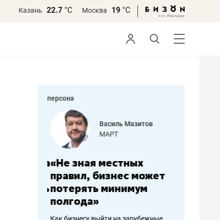
22.7
°С
19
°С
Казань
Москва
персона
еменова
Василь Мазитов
»
МАРТ
а: работа
«Не зная местных
«Мне лу
ечься
правил, бизнес может
не зара
вствовать
потерять минимум
чем пот
полгода»
репутац
пошиву
Как бизнесу выйти на зарубежные
Владелец от