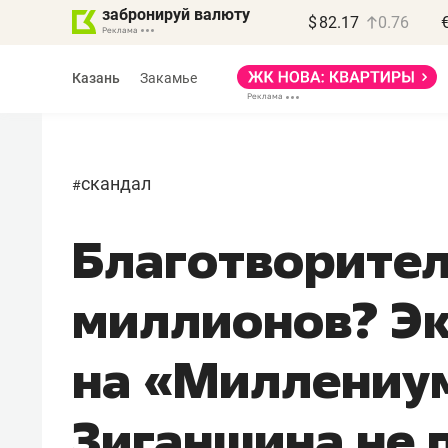
забронируй валюту
$
82.17
0.76
Казань
Закамье
скандал
#
Благотворител
Василь Мазитов
МАРТ
миллионов? Э
«Не зная местных
правил, бизнес может
на «Миллениум
потерять минимум
полгода»
Зиганшина не
Как бизнесу выйти на зарубежные