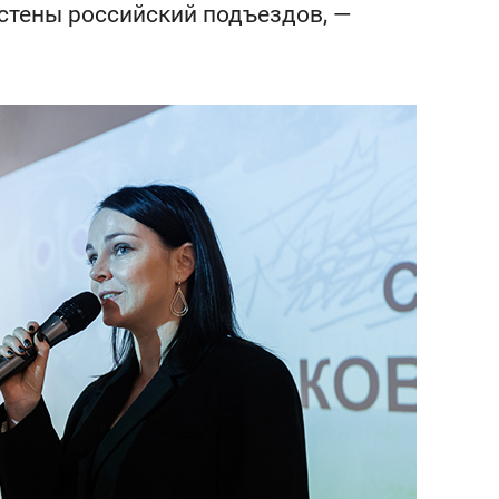
 стены российский подъездов, —
состоянием как основа
антихрупких команд