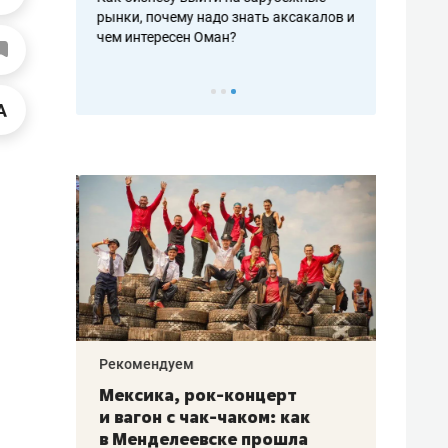
рафакте,
рынки, почему надо знать аксакалов и
о трехкратно
кредитов
чем интересен Оман?
клиентах и ч
Рекомендуем
Рекоме
ой
Мексика, рок-концерт
«Прор
и вагон с чак-чаком: как
30 ме
еским
в Менделеевске прошла
лечит