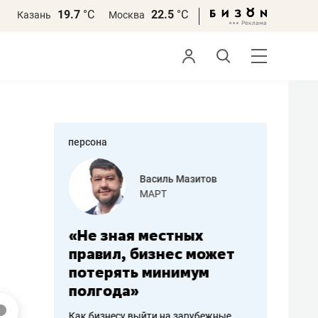
19.7
°С
22.5
°С
Казань
Москва
персона
еменова
Василь Мазитов
»
МАРТ
а: работа
«Не зная местных
«Мне лу
ечься
правил, бизнес может
не зара
вствовать
потерять минимум
чем пот
полгода»
репутац
пошиву
Как бизнесу выйти на зарубежные
Владелец от