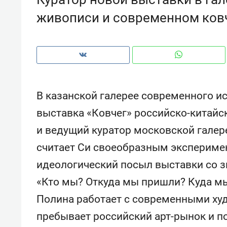
рынки, почему надо знать аксакал
живописи и современном ков
чем интересен Оман?
В казанской галерее современного и
выставка «Ковчег» российско-китайс
и ведущий куратор московской гале
считает Си своеобразным экспериме
идеологический посыл выставки со з
«Кто мы? Откуда мы пришли? Куда мы
Рекомендуем
Рекоме
Полина работает с современными худ
Как ГК «МИР ГРУПП» и ВТБ
150 ка
создают оазис жилого
ID вме
пребывает российский арт-рынок и п
комфорта под Казанью
безоп