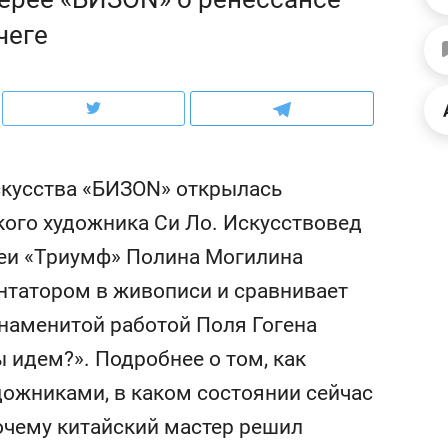
ов и
о трехкратном росте цен, дотошных
школьной формы о конт
чеге
клиентах и чудных запросах мастеров
налогах и развитии без 
скусства «БИЗON» открылась
кого художника Си Ло. Искусствовед
реи «Триумф» Полина Могилина
нтатором в живописи и сравнивает
наменитой работой Поля Гогена
 идем?». Подробнее о том, как
ндуем
Рекомендуем
ожниками, в каком состоянии сейчас
мер до квартиры и Face
Опыт выживания в дик
сто ключа: какой будет
природе, работа
очему китайский мастер решил
асность в ЖК «Нова»
с ментальным и физич