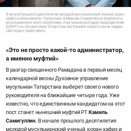
В начале прошлого десятилетия молодой мусульманский ученый, коран-
хафиз и имам мечети «Тынычлык» в Мирном стремительно ворвался в
мусульманскую элиту республики, став самым молодым председателем
ДУМ РТ, но сегодня умму Татарстана без Камиля хазрата как ее лидера
уже трудно представить
«Это не просто какой-то администратор,
а именно муфтий»
В разгар священного Рамадана в первый месяц
календарной весны Духовное управление
мусульман Татарстана выберет своего нового
руководителя на ближайшие четыре года. Уже
известно, что единственным кандидатом на этот
пост станет нынешний муфтий РТ
Камиль
Самигуллин
. В начале прошлого десятилетия
молодой мусульманский ученый, коран-хафиз и