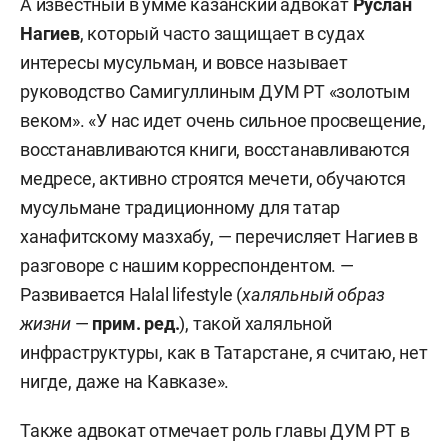
А известный в умме казанский адвокат
Руслан
Нагиев
, который часто защищает в судах
интересы мусульман, и вовсе называет
руководство Самигуллиным ДУМ РТ «золотым
веком». «У нас идет очень сильное просвещение,
восстанавливаются книги, восстанавливаются
медресе, активно строятся мечети, обучаются
мусульмане традиционному для татар
ханафитскому мазхабу, — перечисляет Нагиев в
разговоре с нашим корреспондентом. —
Развивается Halal lifestyle (
халяльный образ
жизни
—
прим. ред.
), такой халяльной
инфраструктуры, как в Татарстане, я считаю, нет
нигде, даже на Кавказе».
Также адвокат отмечает роль главы ДУМ РТ в