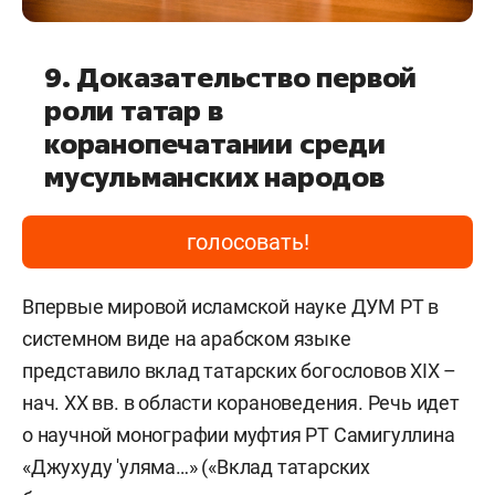
9. Доказательство первой
роли татар в
коранопечатании среди
мусульманских народов
голосовать!
Впервые мировой исламской науке ДУМ РТ в
системном виде на арабском языке
представило вклад татарских богословов XIX –
нач. ХХ вв. в области корановедения. Речь идет
о научной монографии муфтия РТ Самигуллина
«Джухуду 'уляма…» («Вклад татарских