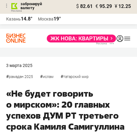
забронируй
$
82.61
€
95.29
¥
12.25
валюту
14.8°
19°
Казань
Москва
3 марта 2025
#
#
#
рамадан 2025
ислам
татарский мир
«Не будет говорить
о мирском»: 20 главных
успехов ДУМ РТ третьего
срока Камиля Самигуллина