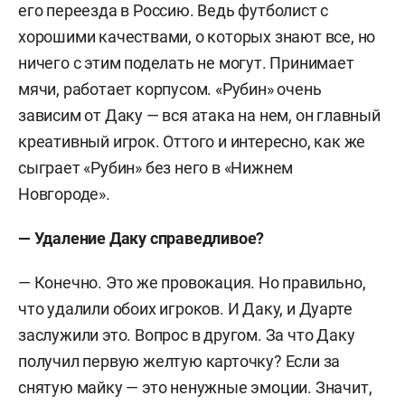
его переезда в Россию. Ведь футболист с
хорошими качествами, о которых знают все, но
ничего с этим поделать не могут. Принимает
мячи, работает корпусом. «Рубин» очень
зависим от Даку — вся атака на нем, он главный
креативный игрок. Оттого и интересно, как же
сыграет «Рубин» без него в «Нижнем
Новгороде».
— Удаление Даку справедливое?
— Конечно. Это же провокация. Но правильно,
что удалили обоих игроков. И Даку, и Дуарте
заслужили это. Вопрос в другом. За что Даку
получил первую желтую карточку? Если за
снятую майку — это ненужные эмоции. Значит,