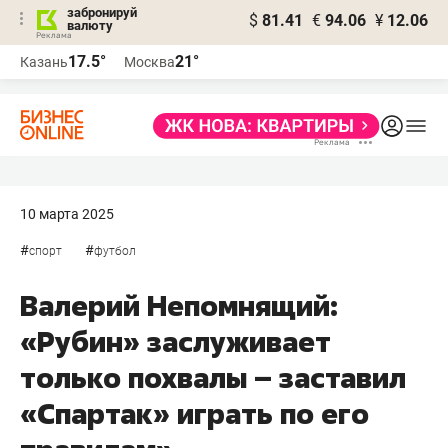
забронируй
$
81.41
€
94.06
¥
12.06
валюту
17.5°
21°
Казань
Москва
10 марта 2025
#
#
спорт
футбол
Валерий Непомнящий:
«Рубин» заслуживает
только похвалы – заставил
«Спартак» играть по его