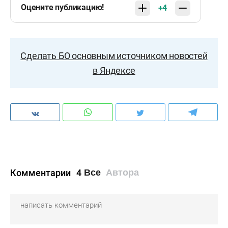
Оцените публикацию!
+4
Сделать БО основным источником новостей
в Яндексе
Комментарии
4
Все
Автора