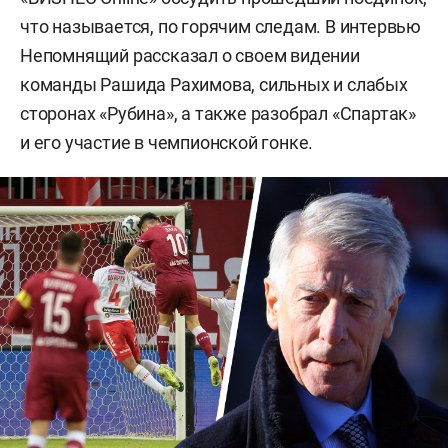
что называется, по горячим следам. В интервью
Непомнящий рассказал о своем видении
команды Рашида Рахимова, сильных и слабых
сторонах «Рубина», а также разобрал «Спартак»
и его участие в чемпионской гонке.