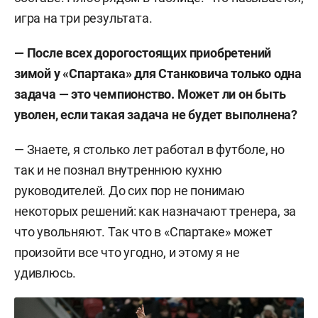
игра на три результата.
— После всех дорогостоящих приобретений
зимой у «Спартака» для Станковича только одна
задача — это чемпионство. Может ли он быть
уволен, если такая задача не будет выполнена?
— Знаете, я столько лет работал в футболе, но
так и не познал внутреннюю кухню
руководителей. До сих пор не понимаю
некоторых решений: как назначают тренера, за
что увольняют. Так что в «Спартаке» может
произойти все что угодно, и этому я не
удивлюсь.