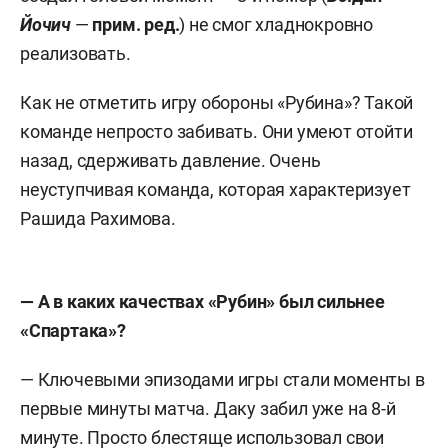
Йочич
—
прим
. ред.
) не смог хладнокровно
реализовать.
Как не отметить игру обороны «Рубина»? Такой
команде непросто забивать. Они умеют отойти
назад, сдерживать давление. Очень
неуступчивая команда, которая характеризует
Рашида Рахимова.
— А в каких качествах «Рубин» был сильнее
«Спартака»?
— Ключевыми эпизодами игры стали моменты в
первые минуты матча. Даку забил уже на 8-й
минуте. Просто блестяще использовал свои