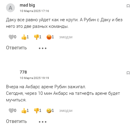
mad big
10 Марта 2025
17:16
Даку все равно уйдет как не крути. А Рубин с Даку и без
него это две разных команды.
0
1
1
1
эмодзи
Ответить
778
10 Марта 2025
19:19
Вчера на Акбарс арене Рубин зажигал.
Сегодня, через 10 мин Акбарс на татнефть арене будет
мучиться.
0
1
1
1
эмодзи
Ответить