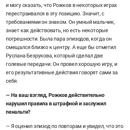
и могу сказать, что Рожков в некоторых играх
перестраивался в эту позицию. Значит, с
требованиями он знаком. Он умный мальчик,
знает как действовать, но есть некоторые
погрешности. Была пара эпизодов, когда он
смещался близко к центру. А еще бы отметил
Руслана Безрукова, который сделал две
голевые передачи. Он провел хорошую игру, и
его результативные действия говорят сами за
себя.
— На ваш взгляд, Рожков действительно
нарушил правила в штрафной и заслужил
пенальти?
— Я оценил эпизод по повторам и увидел, что это