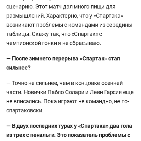
сценарию. Этот матч дал много пищи для
размышлений. Характерно, что у «Спартака»
возникают проблемы с командами из середины
таблицы. Скажу так, что «Спартак» с
чемпионской гонки я не сбрасываю.
— После зимнего перерыва «Спартак» стал
сильнее?
— Точно не сильнее, чем в концовке осенней
части. Новички Пабло Солари и Леви Гарсия еще
не вписались. Пока играют не командно, не по-
спартаковски.
— В двух последних турах у «Спартака» два гола
из трех с пенальти. Это показатель проблемы с