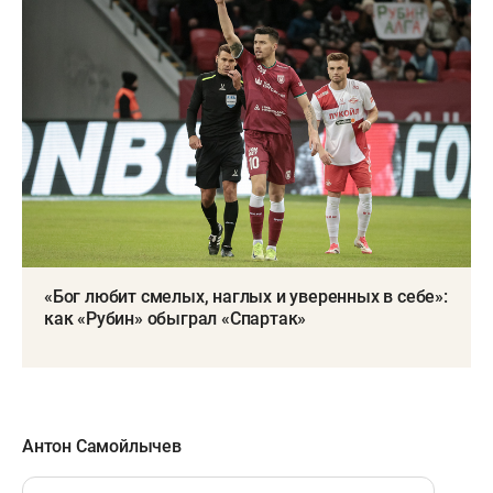
«Бог любит смелых, наглых и уверенных в себе»:
как «Рубин» обыграл «Спартак»
Антон Самойлычев