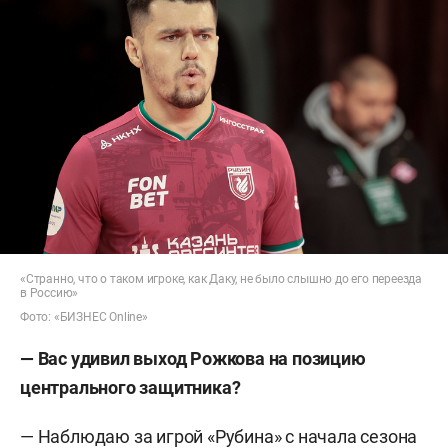
«Странно, что о таком игроке, как Даку, не было слышно до его переезда
в Россию»
Фото: «БИЗНЕС Online»
— Вас удивил выход Рожкова на позицию
центрального защитника?
— Наблюдаю за игрой «Рубина» с начала сезона