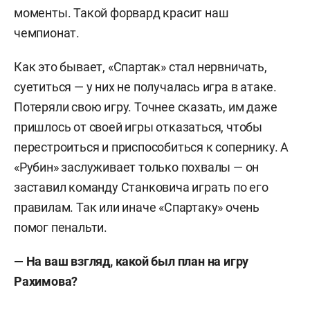
моменты. Такой форвард красит наш
чемпионат.
Как это бывает, «Спартак» стал нервничать,
суетиться — у них не получалась игра в атаке.
Потеряли свою игру. Точнее сказать, им даже
пришлось от своей игры отказаться, чтобы
перестроиться и приспособиться к сопернику. А
«Рубин» заслуживает только похвалы — он
заставил команду Станковича играть по его
правилам. Так или иначе «Спартаку» очень
помог пенальти.
— На ваш взгляд, какой был план на игру
Рахимова?