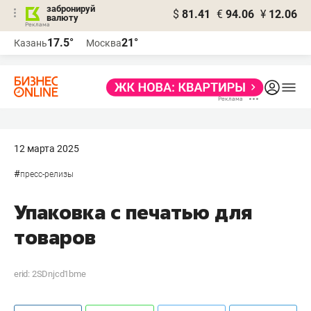
забронируй
$
81.41
€
94.06
¥
12.06
валюту
17.5°
21°
Казань
Москва
12 марта 2025
#
пресс-релизы
Упаковка с печатью для
товаров
erid: 2SDnjcd1bme