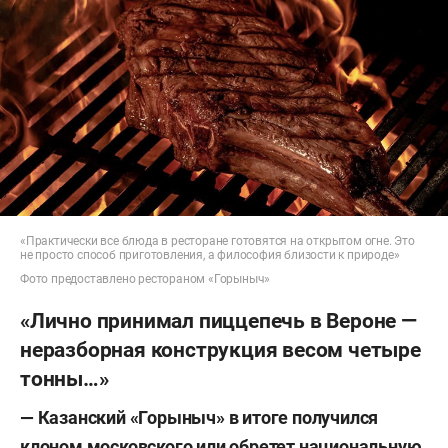
«Практически все блюда в ресторане готовятся на открытом огне. Это
не просто способ приготовления, а философия близости к природе»
Фото предоставлено рестораном «Горыныч»
«Лично принимал пиццепечь в Вероне —
неразборная конструкция весом четыре
тонны…»
— Казанский «Горыныч» в итоге получился
клоном московского или обретет национальную