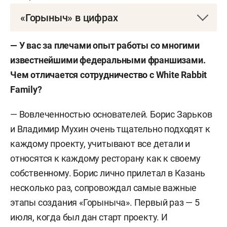
«Горыныч» в цифрах
— Общая площадь — 1 тыс. кв. метров.
— У вас за плечами опыт работы со многими
Примерно половину занимает кухня;
известнейшими федеральными франшизами.
Чем отличается сотрудничество с White Rabbit
— 220 посадочных мест в зале и еще 100 на
Family?
летней веранде;
— Вовлеченностью основателей. Борис Зарьков
— Есть комнаты для камерных встреч на 12
и Владимир Мухин очень тщательно подходят к
человек.
каждому проекту, учитывают все детали и
относятся к каждому ресторану как к своему
собственному. Борис лично прилетал в Казань
несколько раз, сопровождал самые важные
этапы создания «Горыныча». Первый раз — 5
июля, когда был дан старт проекту. И