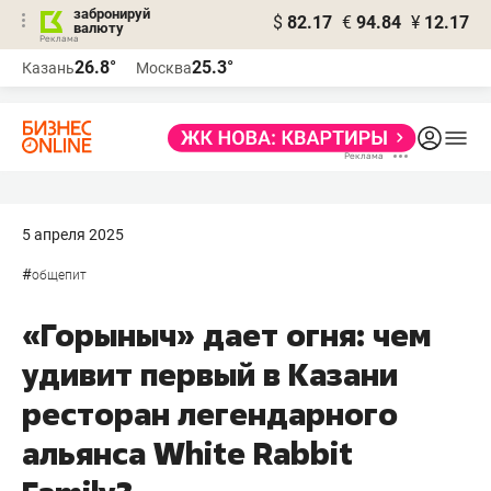
забронируй
$
82.17
€
94.84
¥
12.17
валюту
26.8°
25.3°
Казань
Москва
5 апреля 2025
#
общепит
«Горыныч» дает огня: чем
удивит первый в Казани
ресторан легендарного
альянса White Rabbit