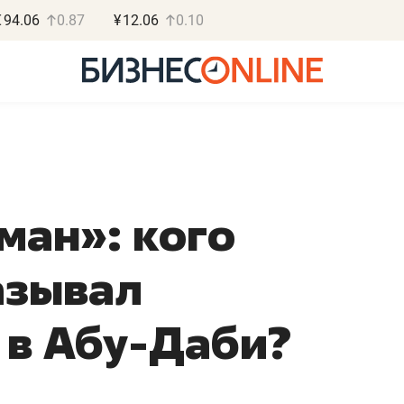
€
94.06
0.87
¥
12.06
0.10
ман»: кого
Василь М
МАРТ
азывал
«Не зная мест
правил, бизнес
 в Абу-Даби?
потерять мини
полгода»
Как бизнесу выйти на з