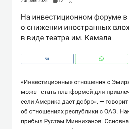
7 апреля 2025
12
На инвестиционном форуме в 
о снижении иностранных влож
в виде театра им. Камала
«Инвестиционные отношения с Эмира
может стать платформой для привлеч
если Америка даст добро», — говори
Рекомендуем
Рекоме
об отношениях республики с ОАЭ. На
ВТБ
150 камер до квартиры и Face
Опыт 
ID вместо ключа: какой будет
приро
прибыл Рустам Минниханов. Основная
безопасность в ЖК «Нова»
с мен