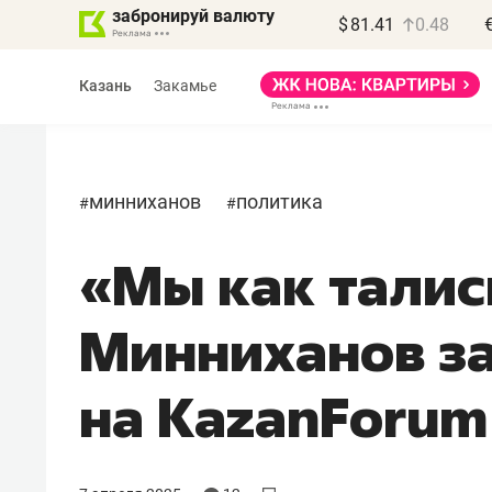
забронируй валюту
$
81.41
0.48
Казань
Закамье
минниханов
политика
#
#
«Мы как талис
Минниханов з
на KazanForum