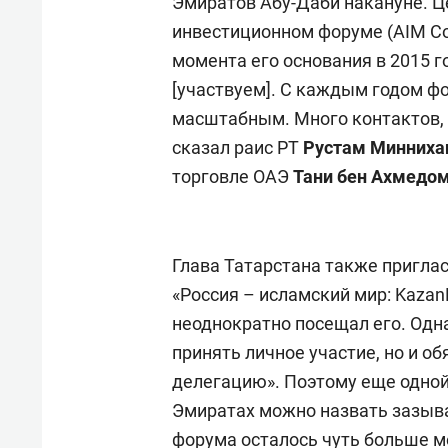
Эмиратов Абу-Даби накануне. Ц
инвестиционном форуме (AIM Co
момента его основания в 2015 г
[участвуем]. С каждым годом фо
масштабным. Много контактов, 
сказал раис РТ
Рустам Минниха
торговле ОАЭ
Тани бен Ахмедом
Глава Татарстана также приглас
«Россия – исламский мир: KazanF
неоднократно посещал его. Одна
принять личное участие, но и 
делегацию». Поэтому еще одной
Эмиратах можно назвать зазыва
форума осталось чуть больше м