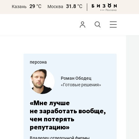
29
°С
31.8
°С
Казань
Москва
персона
азитов
Роман Ободец
«Готовые решения»
ных
«Мне лучше
«Мама г
 может
не заработать вообще,
помогае
мум
чем потерять
от болез
репутацию»
себя жи
арубежные
Владелец отделочной фирмы
Наследница б