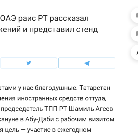
рынки, почему надо зна
чем интересен Оман?
ОАЭ раис РТ рассказал
ений и представил стенд
тами у нас благодушные. Татарстан
ения иностранных средств оттуда,
т председатель ТПП РТ Шамиль Агеев
ндуем
Рекомендуем
кануне в Абу-Даби с рабочим визитом
выживания в дикой
Мексика, рок-концерт
де, работа
и вагон с чак-чаком: ка
 цель — участие в ежегодном
тальным и физическим
в Менделеевске прошл