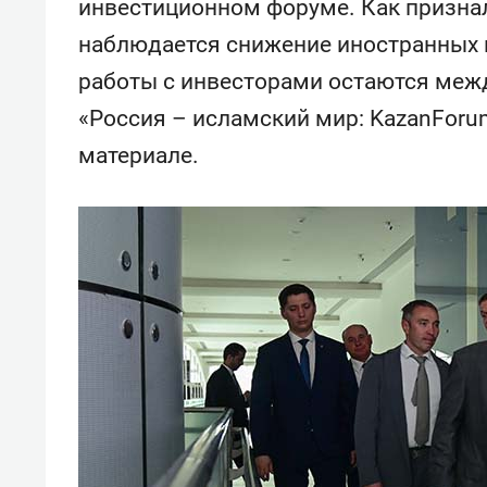
инвестиционном форуме. Как признал
состо
антих
наблюдается снижение иностранных 
работы с инвесторами остаются меж
«Россия – исламский мир: KazanForu
материале.