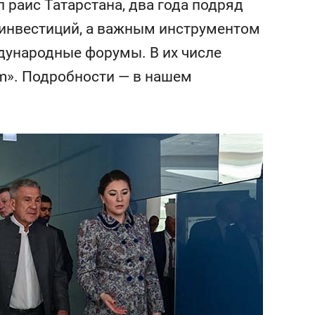
 раис Татарстана, два года подряд
янием как основа
«Гонка Героев»
рупких команд
инвестиций, а важным инструментом
дународные форумы. В их числе
m». Подробности — в нашем