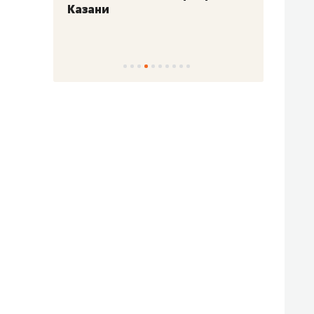
Казани
набер