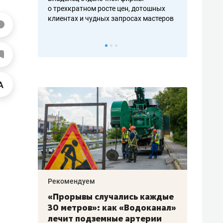
ть аксакалов и
о трехкратном росте цен, дотошных
школьной фор
клиентах и чудных запросах мастеров
налогах и раз
Рекомендуем
Рекоме
«Прорывы случались каждые
Не то
к
30 метров»: как «Водоканал»
гастр
а
лечит подземные артерии
задае