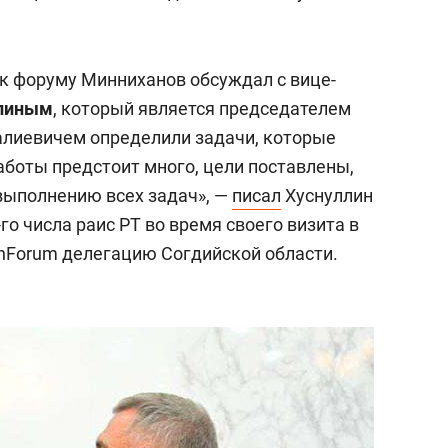
 к форуму Минниханов обсуждал с вице-
ллиным
, который является председателем
алиевичем определили задачи, которые
аботы предстоит много, цели поставлены,
выполнению всех задач», —
писал
Хуснуллин
го числа раис РТ во время своего визита в
nForum делегацию Согдийской области.