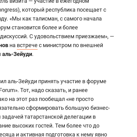
ель визита — участие в ежегодном
ngress), который республика посещает с
оду. «Мы как талисман, с самого начала
рум становится более и более
дискуссий. С удовольствием приезжаем», —
нов
на
встрече
с министром по внешней
 аль-Зейуди
.
ил аль-Зейуди принять участие в форуме
orum». Тот, надо сказать, и ранее
ко на этот раз пообещал «не просто
обязательно сформировать большую бизнес-
 задачей татарстанской делегации в
ние высоких гостей. Тем более что до
есяца и активная подготовка к нему явно