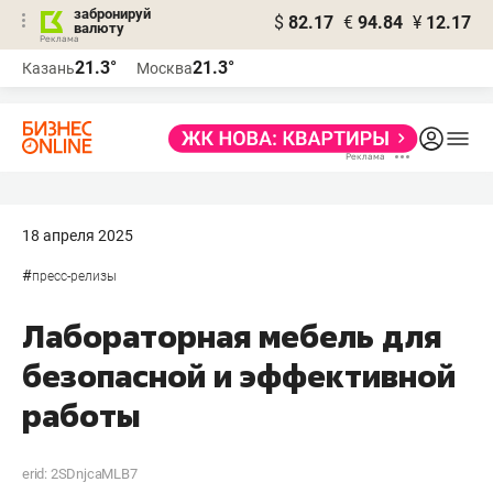
забронируй
$
82.17
€
94.84
¥
12.17
валюту
21.3°
21.3°
Казань
Москва
18 апреля 2025
#
пресс-релизы
Лабораторная мебель для
безопасной и эффективной
работы
erid: 2SDnjcaMLB7