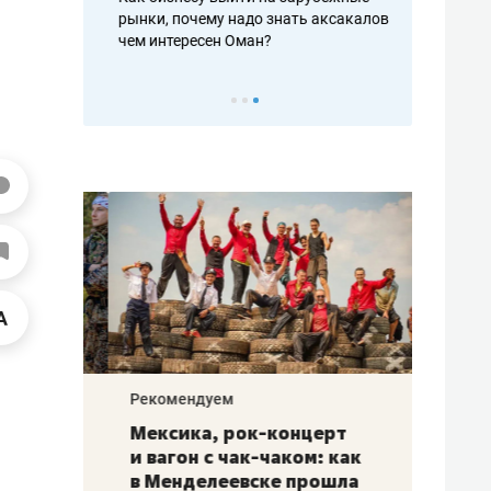
рафакте,
рынки, почему надо знать аксакалов и
о трехкратно
кредитов
чем интересен Оман?
клиентах и ч
Рекомендуем
Рекоме
ой
Мексика, рок-концерт
«Прор
и вагон с чак-чаком: как
30 ме
еским
в Менделеевске прошла
лечит