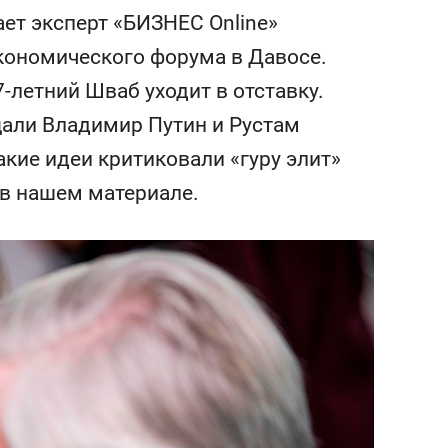
состоянием как основа
ает эксперт «БИЗНЕС Online»
антихрупких команд
кономического форума в Давосе.
7-летний Шваб уходит в отставку.
щали Владимир Путин и Рустам
какие идеи критиковали «гуру элит»
 в нашем материале.