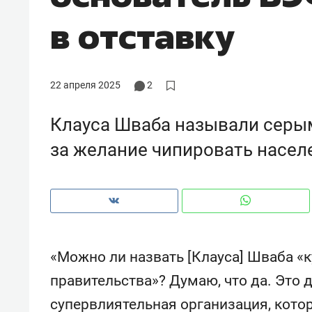
рынки, почему надо знать аксакал
в отставку
чем интересен Оман?
22 апреля 2025
2
Клауса Шваба называли серы
за желание чипировать насел
Рекомендуем
Рекоме
«Можно ли назвать [Клауса] Шваба «
Как ГК «МИР ГРУПП» и ВТБ
150 ка
правительства»? Думаю, что да. Это 
создают оазис жилого
ID вме
супервлиятельная организация, котор
комфорта под Казанью
безоп