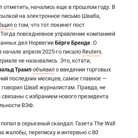
т отметить, начались еще в прошлом году. В
ссылкой на электронное письмо Шваба,
общил
о том, что тот покинет пост
 Тогда повседневное управление компанией
транных дел Норвегии
Бёрге Бренде
. О
в начале апреля 2025-го писало
Reuters
.
риале не назывались. Это, кстати,
нальд Трамп
объявил
о введении торговых
ний последних месяцев, самое главное —
— говорил Шваб журналистам. Правда, не
я связаны с избранием нового президента
льности ВЭФ.
попал в серьезный скандал. Газета The Wall
 на жалобы, переписку и интервью с 80