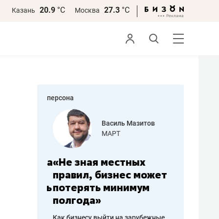
20.9
°С
27.3
°С
Казань
Москва
персона
еменова
Василь Мазитов
»
МАРТ
а: работа
«Не зная местных
«Мне лу
ечься
правил, бизнес может
не зара
вствовать
потерять минимум
чем пот
полгода»
репутац
пошиву
Как бизнесу выйти на зарубежные
Владелец от