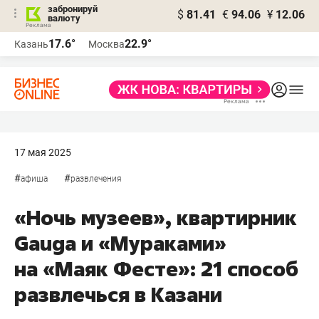
забронируй
$
81.41
€
94.06
¥
12.06
валюту
17.6°
22.9°
Казань
Москва
17 мая 2025
#
#
афиша
развлечения
«Ночь музеев», квартирник
Gauga и «Мураками»
на «Маяк Фесте»: 21 способ
развлечься в Казани