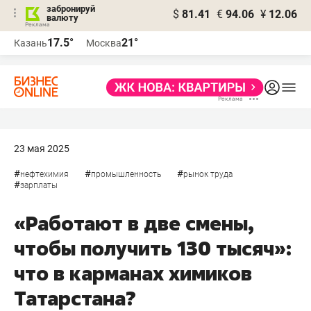
забронируй
$
81.41
€
94.06
¥
12.06
валюту
17.5°
21°
Казань
Москва
23 мая 2025
#
#
#
нефтехимия
промышленность
рынок труда
#
зарплаты
«Работают в две смены,
чтобы получить 130 тысяч»:
что в карманах химиков
Татарстана?