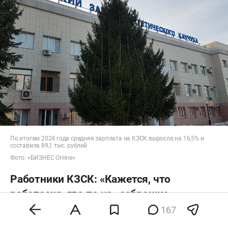
По итогам 2024 года средняя зарплата на КЗСК выросла на 16,5% и
составила 89,1 тыс. рублей
Фото: «БИЗНЕС Online»
Работники КЗСК: «Кажется, что
работаешь где-то на «заброшке»
167
Почти 700 человек трудятся в
АО «Казанский