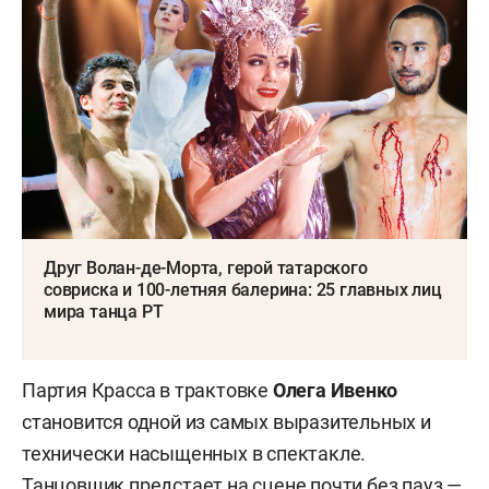
Друг Волан-де-Морта, герой татарского
совриска и 100-летняя балерина: 25 главных лиц
мира танца РТ
Партия Красса в трактовке
Олега Ивенко
становится одной из самых выразительных и
технически насыщенных в спектакле.
Танцовщик предстает на сцене почти без пауз —