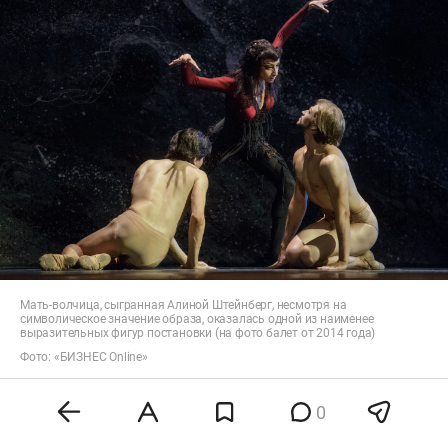
Мать-волчица, сыгранная Алиной Штейнберг, несмотря на
символическое значение образа, оказалась одной из наименее
выразительных фигур постановки (на фото балет от 2014 года)
Фото: «БИЗНЕС Online»
Схематичная Мать-волчица
0
Наряду с ведущими партиями важную роль в