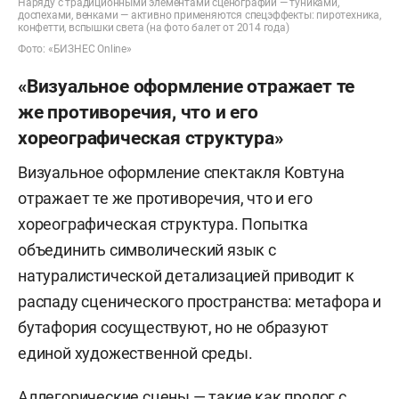
Наряду с традиционными элементами сценографии — туниками,
доспехами, венками — активно применяются спецэффекты: пиротехника,
конфетти, вспышки света (на фото балет от 2014 года)
Фото: «БИЗНЕС Online»
«Визуальное оформление отражает те
же противоречия, что и его
хореографическая структура»
Визуальное оформление спектакля Ковтуна
отражает те же противоречия, что и его
хореографическая структура. Попытка
объединить символический язык с
натуралистической детализацией приводит к
распаду сценического пространства: метафора и
бутафория сосуществуют, но не образуют
единой художественной среды.
Аллегорические сцены — такие как пролог с