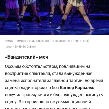
Михаил Тимаев в роли Спартака (на фото балет от 2014 года)
Фото: «БИЗНЕС Online»
«Бандитский» меч
Особым обстоятельством, повлиявшим на
восприятие спектакля, стала вынужденная
замена исполнителя заглавной партии. Во время
сцены гладиаторского боя
Вагнер Карвальо
получил
травму кисти и был вынужден покинуть
сцену. Это произошло в кульминационный
момент постановки — во время восстания