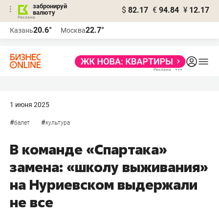
забронируй
$
82.17
€
94.84
¥
12.17
валюту
20.6°
22.7°
Казань
Москва
1 июня 2025
#
#
балет
культура
В команде «Спартака»
замена: «школу выживания»
на Нуриевском выдержали
не все