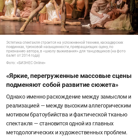
Эстетика спектакля строится на усложненной технике, каскадерских
поединках, трюковой насыщенности, превращающих сцену, по
признанию автора, в «школу выживания» для танцовщиков (на фото
балет от 2014 года)
Фото: «БИЗНЕС Online»
«Яркие, перегруженные массовые сцены
подменяют собой развитие сюжета»
Однако именно расхождение между замыслом и
реализацией — между высоким аллегорическим
мотивом братоубийства и фактической тканью
спектакля — становится одной из главных
методологических и художественных проблем.