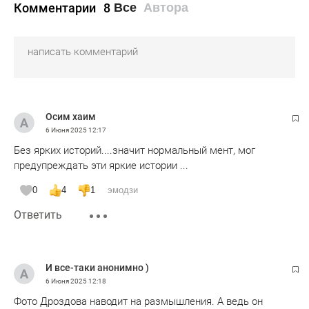
Комментарии
8
Все
Автора
Осим хаим
6 Июня 2025
12:17
Без ярких историй....значит нормальный мент, мог
предупреждать эти яркие истории ...
0
4
1
эмодзи
Ответить
И все-таки анонимно )
6 Июня 2025
12:18
Фото Дроздова наводит на размышления. А ведь он