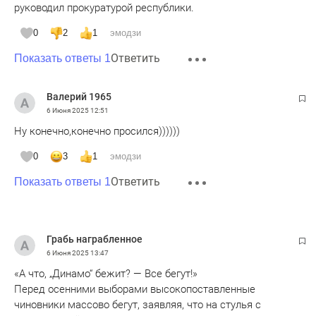
руководил прокуратурой республики.
0
2
1
эмодзи
Ответить
Показать ответы 1
Валерий 1965
6 Июня 2025
12:51
Ну конечно,конечно просился))))))
0
3
1
эмодзи
Ответить
Показать ответы 1
Грабь награбленное
6 Июня 2025
13:47
«А что, „Динамо“ бежит? — Все бегут!»
Перед осенними выборами высокопоставленные
чиновники массово бегут, заявляя, что на стулья с