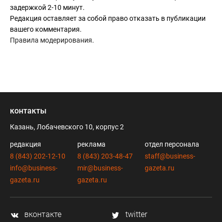
задержкой 2-10 минут.
Редакция оставляет за собой право отказать в публикации
вашего комментария.
Правила модерирования
.
контакты
Казань, Лобачевского 10, корпус 2
редакция
реклама
отдел персонала
8 (843) 202-12-10
8 (843) 203-48-47
staff@business-
info@business-
mir@business-
gazeta.ru
gazeta.ru
gazeta.ru
вконтакте
twitter