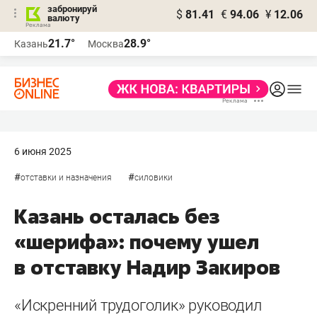
забронируй
$
81.41
€
94.06
¥
12.06
валюту
21.7°
28.9°
Казань
Москва
6 июня 2025
#
#
отставки и назначения
силовики
Казань осталась без
«шерифа»: почему ушел
в отставку Надир Закиров
«Искренний трудоголик» руководил