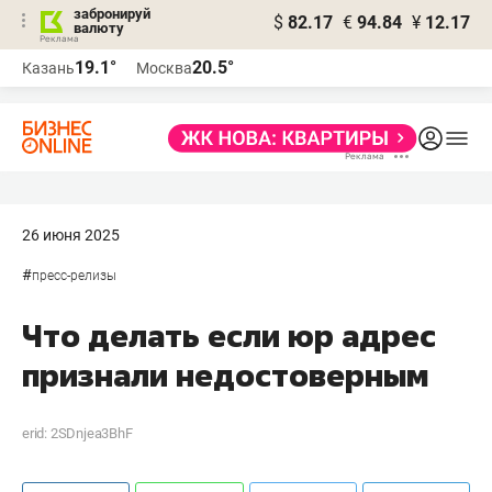
забронируй
$
82.17
€
94.84
¥
12.17
валюту
19.1°
20.5°
Казань
Москва
26 июня 2025
#
пресс-релизы
Что делать если юр адрес
признали недостоверным
erid: 2SDnjea3BhF