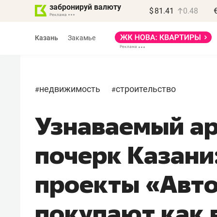
забронируй валюту
$
81.41
0.48
Казань
Закамье
недвижимость
строительство
#
#
Узнаваемый а
Василь Мазитов
МАРТ
почерк Казани
«Не зная местных
правил, бизнес может
проекты «Авт
потерять минимум
полгода»
покупают как 
Как бизнесу выйти на зарубежные