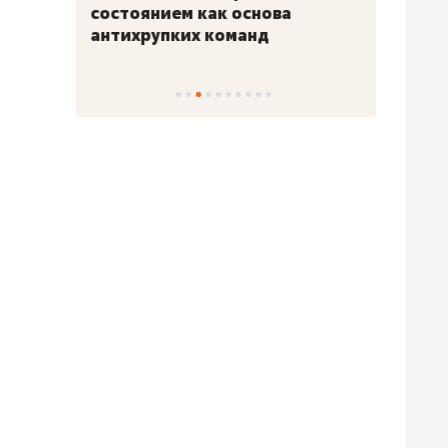
«Гонка Героев»
Казан