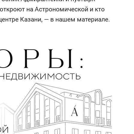
состоянием как основа
 откроют на Астрономической и кто
антихрупких команд
центре Казани, — в нашем материале.