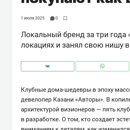
рынки, почему надо знать аксакал
чем интересен Оман?
1 июля 2025
0
Локальный бренд за три года
локациях и занял свою нишу 
Клубные дома-шедевры в эпоху массо
девелопер Казани «Авторы». В копи
Рекомендуем
Рекоме
архитектурой визионеров — пять клу
Как ГК «МИР ГРУПП» и ВТБ
150 ка
в разработке. О том, кто создает эс
создают оазис жилого
ID вме
комфорта под Казанью
безоп
вниманием к деталям, как изменился