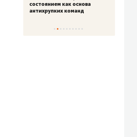
«Гонка Героев»
Казан