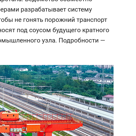
состоянием как основа
нерами разрабатывает систему
антихрупких команд
тобы не гонять порожний транспорт
осят под соусом будущего кратного
ромышленного узла. Подробности —