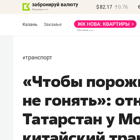
забронируй валюту
$
82.17
0.76
Казань
Закамье
транспорт
#
«Чтобы порож
Василь Мазитов
МАРТ
не гонять»: от
«Не зная местных
правил, бизнес может
Татарстан у М
потерять минимум
полгода»
китайский тра
Как бизнесу выйти на зарубежные