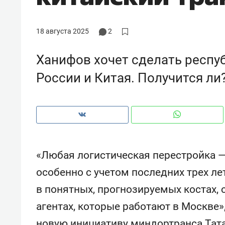
рынки, почему надо знать аксакал
чем интересен Оман?
18 августа 2025
2
Ханифов хочет сделать респу
России и Китая. Получится ли
«Любая логистическая перестройка — 
особенно с учетом последних трех л
Рекомендуем
Рекоме
в понятных, прогнозируемых костах, 
Как ГК «МИР ГРУПП» и ВТБ
150 ка
агентах, которые работают в Москве
создают оазис жилого
ID вме
комфорта под Казанью
безоп
новую инициативу миндортранса Тат