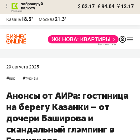
забронируй
$
82.17
€
94.84
¥
12.17
валюту
18.5°
21.3°
Казань
Москва
29 августа 2025
#
#
аир
туризм
Анонсы от АИРа: гостиница
на берегу Казанки – от
дочери Баширова и
скандальный глэмпинг в