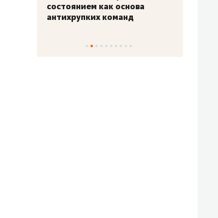
«Гонка Героев»
Казан