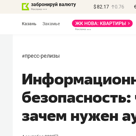
забронируй валюту
$
82.17
0.76
Казань
Закамье
пресс-релизы
#
Информацион
Василь Мазитов
МАРТ
безопасность: 
«Не зная местных
правил, бизнес может
зачем нужен а
потерять минимум
полгода»
Как бизнесу выйти на зарубежные