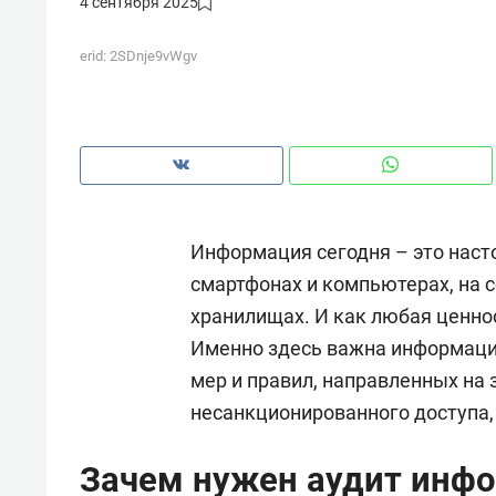
4 сентября 2025
рынки, почему надо знать аксакал
чем интересен Оман?
erid: 2SDnje9vWgv
Информация сегодня – это насто
смартфонах и компьютерах, на 
хранилищах. И как любая ценно
Именно здесь важна информацио
мер и правил, направленных на
Рекомендуем
Рекоме
несанкционированного доступа,
Как ГК «МИР ГРУПП» и ВТБ
150 ка
создают оазис жилого
ID вме
Зачем нужен аудит инф
комфорта под Казанью
безоп