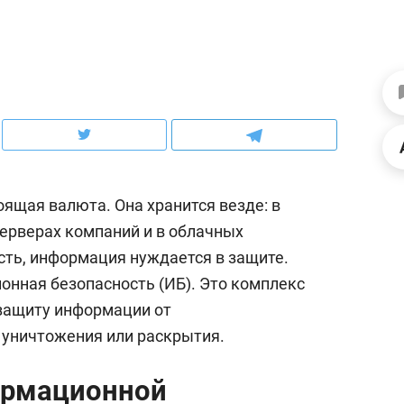
ов и
о трехкратном росте цен, дотошных
школьной формы о конт
клиентах и чудных запросах мастеров
налогах и развитии без 
ящая валюта. Она хранится везде: в
серверах компаний и в облачных
сть, информация нуждается в защите.
нная безопасность (ИБ). Это комплекс
 защиту информации от
ндуем
Рекомендуем
 уничтожения или раскрытия.
мер до квартиры и Face
Опыт выживания в дик
сто ключа: какой будет
природе, работа
ормационной
асность в ЖК «Нова»
с ментальным и физич