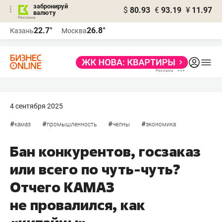
забронируй
$
80.93
€
93.19
¥
11.97
валюту
22.7°
26.8°
Казань
Москва
4 сентября 2025
#
#
#
#
камаз
промышленность
челны
экономика
Бан конкурентов, госзаказ
или всего по чуть-чуть?
Отчего КАМАЗ
не провалился, как