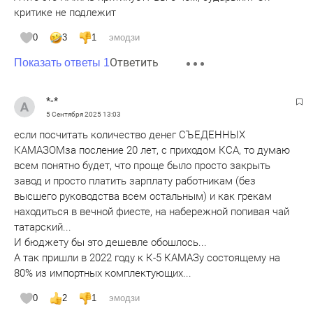
критике не подлежит
0
3
1
эмодзи
Ответить
Показать ответы 1
*-*
5 Сентября 2025
13:03
если посчитать количество денег СЪЕДЕННЫХ
КАМАЗОМза посление 20 лет, с приходом КСА, то думаю
всем понятно будет, что проще было просто закрыть
завод и просто платить зарплату работникам (без
высшего руководства всем остальным) и как грекам
находиться в вечной фиесте, на набережной попивая чай
татарский...
И бюджету бы это дешевле обошлось...
А так пришли в 2022 году к К-5 КАМАЗу состоящему на
80% из импортных комплектующих...
0
2
1
эмодзи