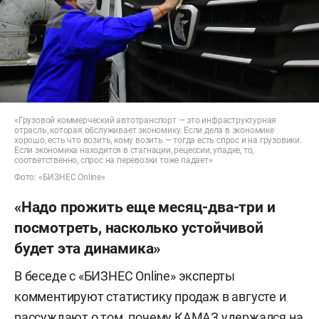
«Грузовой коммерческий автотранспорт — это инфраструктурная
отрасль, которая обслуживает экономику. Если дела в экономике
хорошо, есть что возить, кому возить — тогда есть спрос и на грузовики.
Если экономика находится в стагнации, рецессии, упадке, то,
соответственно, спрос на перевозки тоже падает»
Фото: «БИЗНЕС Online»
«Надо прожить еще месяц-два-три и
посмотреть, насколько устойчивой
будет эта динамика»
В беседе с «БИЗНЕС Online» эксперты
комментируют статистику продаж в августе и
рассуждают о том, почему КАМАЗ удержался на