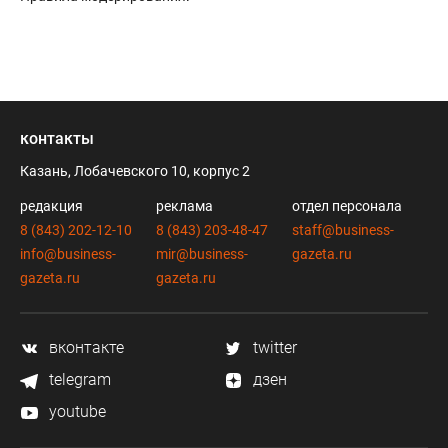
контакты
Казань, Лобачевского 10, корпус 2
редакция
реклама
отдел персонала
8 (843) 202-12-10
8 (843) 203-48-47
staff@business-
info@business-
mir@business-
gazeta.ru
gazeta.ru
gazeta.ru
вконтакте
twitter
telegram
дзен
youtube