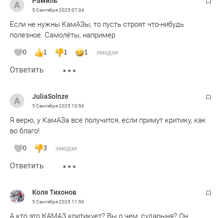
Рамиль
5 Сентября 2025
07:34
Если не нужны КамАЗы, то пусть строят что-нибудь
полезное. Самолёты, например
0
1
1
1
эмодзи
Ответить
JuliaSolnze
5 Сентября 2025
10:56
Я верю, у КамАЗа все получится, если примут критику, как
во благо!
0
3
эмодзи
Ответить
Коля Тихонов
5 Сентября 2025
11:50
А кто это КАМАЗ критикует? Вы о чем, сударыня? Он