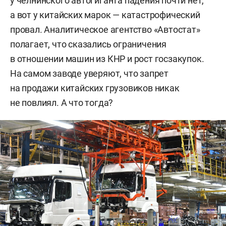
у челнинского автогиганта падения почти нет,
а вот у китайских марок — катастрофический
провал. Аналитическое агентство «Автостат»
полагает, что сказались ограничения
в отношении машин из КНР и рост госзакупок.
На самом заводе уверяют, что запрет
на продажи китайских грузовиков никак
не повлиял. А что тогда?