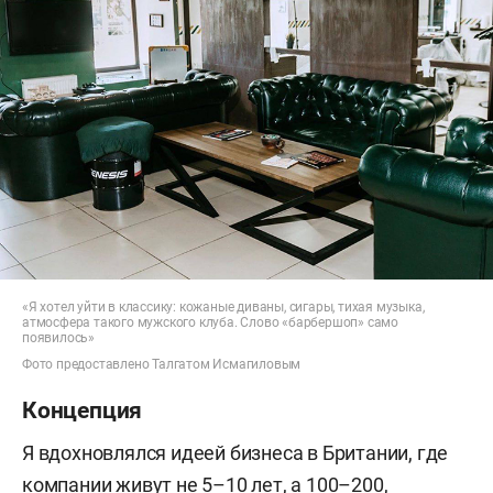
«Я хотел уйти в классику: кожаные диваны, сигары, тихая музыка,
атмосфера такого мужского клуба. Слово «барбершоп» само
появилось»
Фото предоставлено Талгатом Исмагиловым
Концепция
Я вдохновлялся идеей бизнеса в Британии, где
компании живут не 5–10 лет, а 100–200,