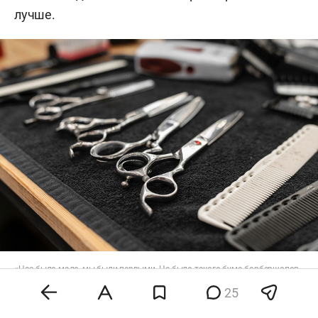
лучше.
«Нас было мало, мы были первыми. Не было такого бума барбершопов,
все мастера были заряжены на идею»
25
Фото:
ru.freepik.com