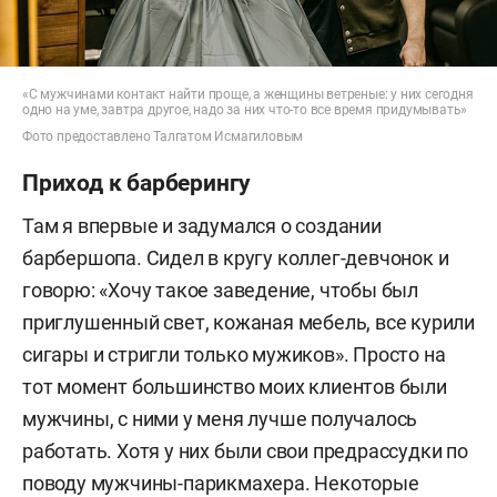
«С мужчинами контакт найти проще, а женщины ветреные: у них сегодня
одно на уме, завтра другое, надо за них что-то все время придумывать»
Фото предоставлено Талгатом Исмагиловым
Приход к барберингу
Там я впервые и задумался о создании
барбершопа. Сидел в кругу коллег-девчонок и
говорю: «Хочу такое заведение, чтобы был
приглушенный свет, кожаная мебель, все курили
сигары и стригли только мужиков». Просто на
тот момент большинство моих клиентов были
мужчины, с ними у меня лучше получалось
работать. Хотя у них были свои предрассудки по
поводу мужчины-парикмахера. Некоторые