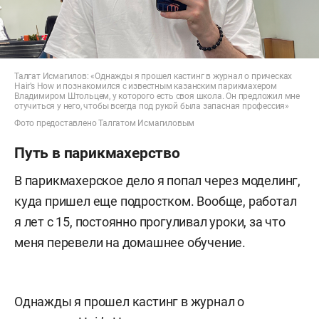
Талгат Исмагилов: «Однажды я прошел кастинг в журнал о прическах
Hair’s How и познакомился с известным казанским парикмахером
Владимиром Штольцем, у которого есть своя школа. Он предложил мне
отучиться у него, чтобы всегда под рукой была запасная профессия»
Фото предоставлено Талгатом Исмагиловым
Путь в парикмахерство
В парикмахерское дело я попал через моделинг,
куда пришел еще подростком. Вообще, работал
я лет с 15, постоянно прогуливал уроки, за что
меня перевели на домашнее обучение.
Однажды я прошел кастинг в журнал о