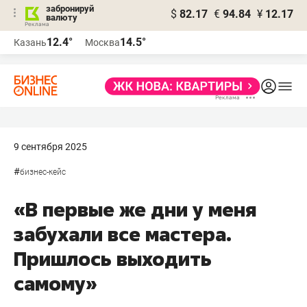
забронируй
$
82.17
€
94.84
¥
12.17
валюту
12.4°
14.5°
Казань
Москва
9 сентября 2025
#
бизнес-кейс
«В первые же дни у меня
забухали все мастера.
Пришлось выходить
самому»