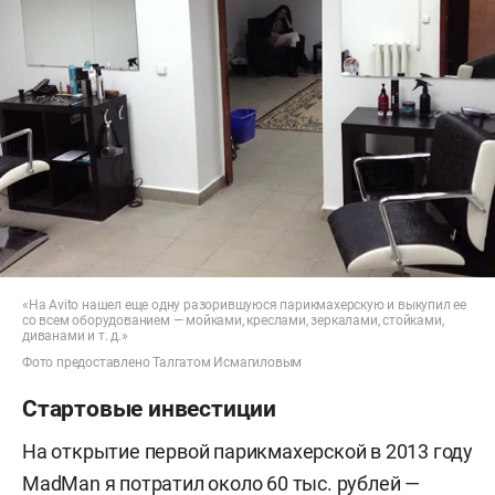
«На Avito нашел еще одну разорившуюся парикмахерскую и выкупил ее
со всем оборудованием — мойками, креслами, зеркалами, стойками,
диванами и т. д.»
Фото предоставлено Талгатом Исмагиловым
Стартовые инвестиции
На открытие первой парикмахерской в 2013 году
MadMan я потратил около 60 тыс. рублей —