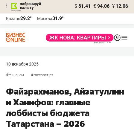
забронируй
$
81.41
€
94.06
¥
12.06
валюту
29.2°
31.9°
Казань
Москва
10 декабря 2025
#
#
финансы
госсовет рт
Файзрахманов, Айзатуллин
и Ханифов: главные
лоббисты бюджета
Татарстана – 2026