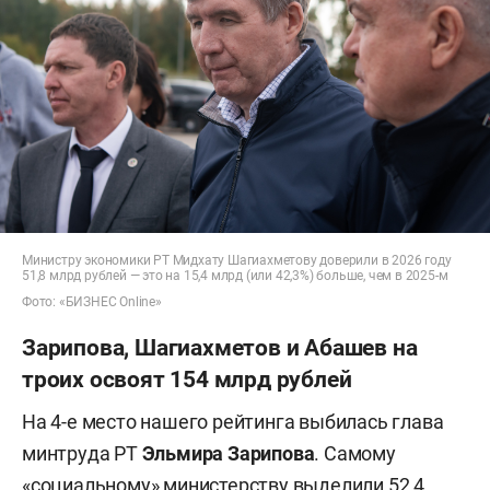
Министру экономики РТ Мидхату Шагиахметову доверили в 2026 году
51,8 млрд рублей — это на 15,4 млрд (или 42,3%) больше, чем в 2025-м
Фото: «БИЗНЕС Online»
Зарипова, Шагиахметов и Абашев на
троих освоят 154 млрд рублей
На 4-е место нашего рейтинга выбилась глава
минтруда РТ
Эльмира Зарипова
. Самому
«социальному» министерству выделили 52,4