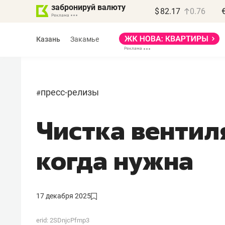
забронируй валюту
$
82.17
0.76
Казань
Закамье
пресс-релизы
#
Чистка вентиля
Василь Мазитов
МАРТ
когда нужна
«Не зная местных
правил, бизнес может
потерять минимум
17 декабря 2025
полгода»
erid: 2SDnjcPfmp3
Как бизнесу выйти на зарубежные