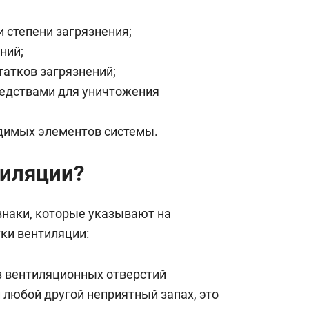
состоянием как основа
антихрупких команд
и степени загрязнения;
ений;
татков загрязнений;
редствами для уничтожения
идимых элементов системы.
тиляции?
наки, которые указывают на
ки вентиляции:
з вентиляционных отверстий
 любой другой неприятный запах, это