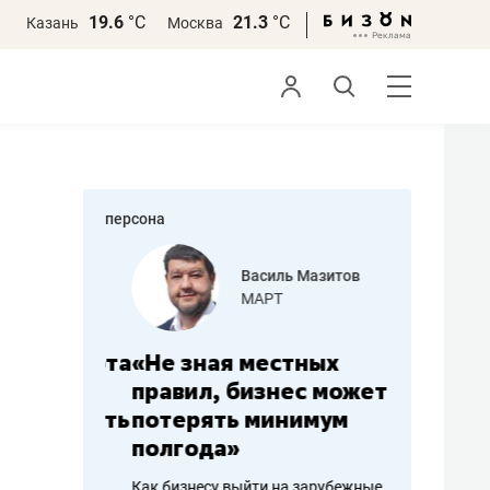
19.6
°С
21.3
°С
Казань
Москва
персона
еменова
Василь Мазитов
»
МАРТ
а: работа
«Не зная местных
«Мне лу
ечься
правил, бизнес может
не зара
вствовать
потерять минимум
чем пот
полгода»
репутац
пошиву
Как бизнесу выйти на зарубежные
Владелец от