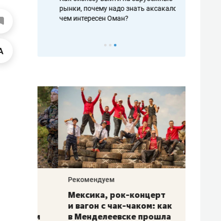
рафакте,
рынки, почему надо знать аксакалов и
о трехкратно
кредитов
чем интересен Оман?
клиентах и ч
Рекомендуем
Рекоме
ой
Мексика, рок-концерт
«Прор
и вагон с чак-чаком: как
30 ме
еским
в Менделеевске прошла
лечит