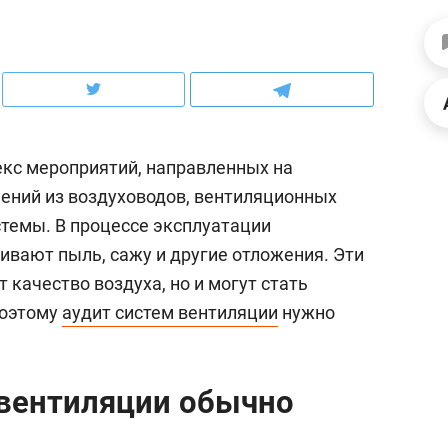
ов и
о трехкратном росте цен, дотошных
школьной формы о конт
клиентах и чудных запросах мастеров
налогах и развитии без 
екс мероприятий, направленных на
ений из воздуховодов, вентиляционных
стемы. В процессе эксплуатации
вают пыль, сажу и другие отложения. Эти
 качество воздуха, но и могут стать
Поэтому
аудит систем вентиляции
нужно
ндуем
Рекомендуем
 вентиляции обычно
мер до квартиры и Face
Опыт выживания в дик
сто ключа: какой будет
природе, работа
асность в ЖК «Нова»
с ментальным и физич