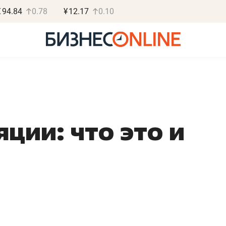
€
94.84
0.78
¥
12.17
0.10
ции: что это и
Роман Ободец
Дарья С
«Готовые решения»
«Бросско
«Мне лучше
«Мама говорил
не заработать вообще,
помогает отвл
чем потерять
от болезни, чу
репутацию»
себя живой»
Владелец отделочной фирмы
Наследница бизнеса по 