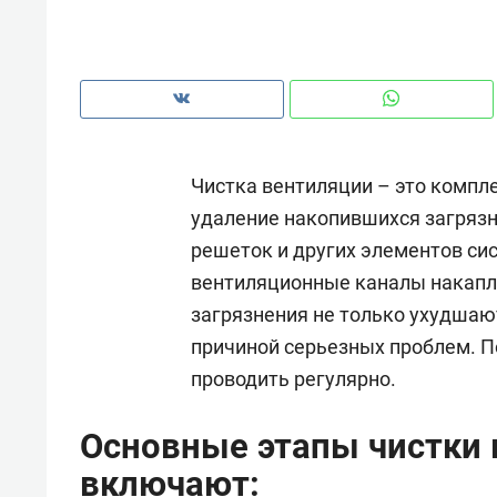
рынки, почему надо знать аксакал
чем интересен Оман?
Чистка вентиляции – это компл
удаление накопившихся загрязн
решеток и других элементов си
вентиляционные каналы накапли
загрязнения не только ухудшают
причиной серьезных проблем. 
проводить регулярно.
Рекомендуем
Рекоме
Основные этапы чистки
Как ГК «МИР ГРУПП» и ВТБ
150 ка
создают оазис жилого
ID вме
включают:
комфорта под Казанью
безоп