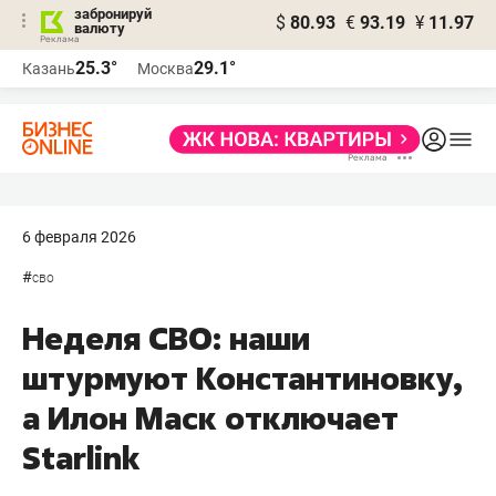
забронируй
$
80.93
€
93.19
¥
11.97
валюту
25.3°
29.1°
Казань
Москва
6 февраля 2026
#
сво
Неделя СВО: наши
штурмуют Константиновку,
а Илон Маск отключает
Starlink