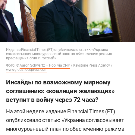
Издание Financial Times (FT) опубликовало статью «Украина
согласовывает многоуровневый план по обеспечению режима
прекращения огня с Россией»
Фото: ©
Aaron Schwartz — Pool via CNP
/ Keystone Press Agency /
www.globallookpress.com
Инсайды по возможному мирному
соглашению: «коалиция желающих»
вступит в войну через 72 часа?
На этой неделе издание Financial Times (FT)
опубликовало статью «Украина согласовывает
многоуровневый план по обеспечению режима