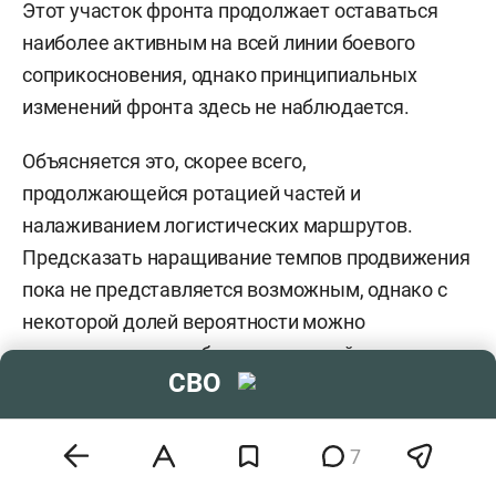
Этот участок фронта продолжает оставаться
наиболее активным на всей линии боевого
соприкосновения, однако принципиальных
изменений фронта здесь не наблюдается.
Объясняется это, скорее всего,
продолжающейся ротацией частей и
налаживанием логистических маршрутов.
Предсказать наращивание темпов продвижения
пока не представляется возможным, однако с
некоторой долей вероятности можно
предположить, что ближе ко второй половине
СВО
апреля продвижение будет продолжено как в
сторону Дружковки, так и в районе Доброполья.
7
Вместе с тем отдельные успехи российских