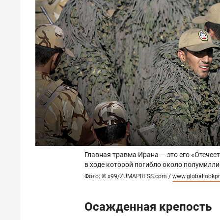
Главная травма Ирана — это его «Отечест
в ходе которой погибло около полумилл
Фото: © x99/ZUMAPRESS.com /
www.globallookp
Осажденная крепость