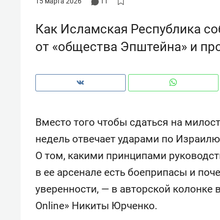
15 марта 2026
11
рынки, почему надо знать аксакал
чем интересен Оман?
Как Исламская Республика с
от «общества Эпштейна» и пр
Вместо того чтобы сдаться на милост
недель отвечает ударами по Израилю
О том, какими принципами руководст
в ее арсенале есть боеприпасы и поч
Рекомендуем
Рекоме
уверенности, — в авторской колонке
Как ГК «МИР ГРУПП» и ВТБ
150 ка
создают оазис жилого
ID вме
Online» Никиты Юрченко.
комфорта под Казанью
безоп