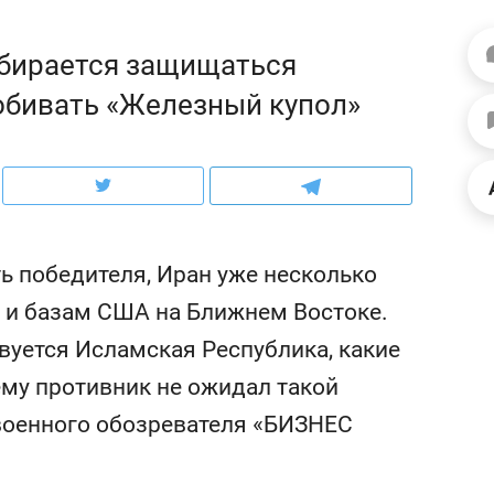
ов и
о трехкратном росте цен, дотошных
школьной формы о конт
клиентах и чудных запросах мастеров
налогах и развитии без 
обирается защищаться
обивать «Железный купол»
ь победителя, Иран уже несколько
 и базам США на Ближнем Востоке.
вуется Исламская Республика, какие
ему противник не ожидал такой
ндуем
Рекомендуем
 военного обозревателя «БИЗНЕС
мер до квартиры и Face
Опыт выживания в дик
сто ключа: какой будет
природе, работа
асность в ЖК «Нова»
с ментальным и физич