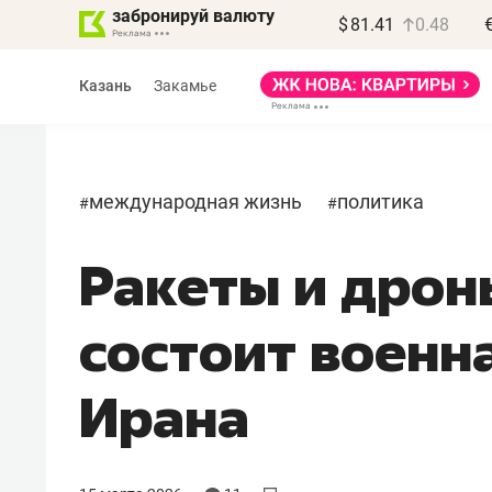
забронируй валюту
$
81.41
0.48
Казань
Закамье
международная жизнь
политика
#
#
Ракеты и дроны
Василь Мазитов
МАРТ
состоит военн
«Не зная местных
правил, бизнес может
Ирана
потерять минимум
полгода»
Как бизнесу выйти на зарубежные