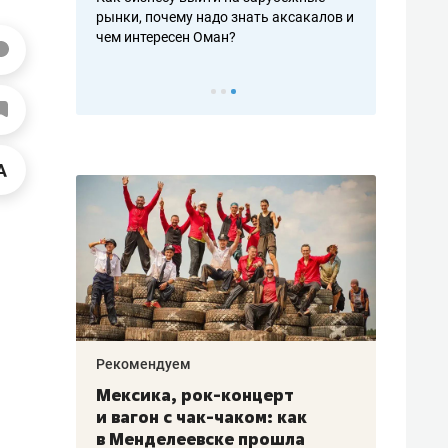
рафакте,
рынки, почему надо знать аксакалов и
о трехкратно
кредитов
чем интересен Оман?
клиентах и ч
Рекомендуем
Рекоме
ой
Мексика, рок-концерт
«Прор
и вагон с чак-чаком: как
30 ме
еским
в Менделеевске прошла
лечит