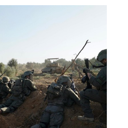
состоянием как основа
антихрупких команд