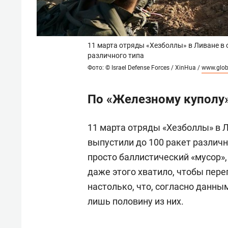
11 марта отряды «Хезболлы» в Ливане в 
различного типа
Фото: © Israel Defense Forces / XinHua /
www.glob
По «Железному куполу
11 марта отряды «Хезболлы» в Л
выпустили до 100 ракет различн
просто баллистический «мусор»,
даже этого хватило, чтобы пер
настолько, что, согласно данным
лишь половину из них.