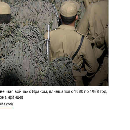
венная война» с Ираком, длившаяся с 1980 по 1988 год,
иона иранцев
ress.com