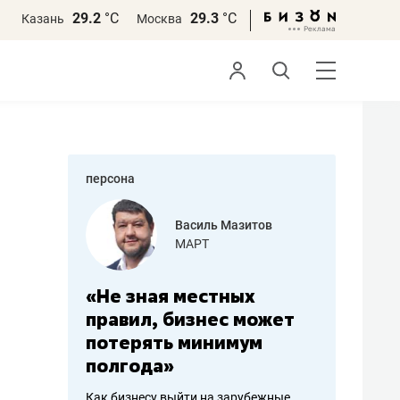
29.2
°С
29.3
°С
Казань
Москва
персона
еменова
Василь Мазитов
»
МАРТ
а: работа
«Не зная местных
«Мне лу
ечься
правил, бизнес может
не зара
вствовать
потерять минимум
чем пот
полгода»
репутац
пошиву
Как бизнесу выйти на зарубежные
Владелец от