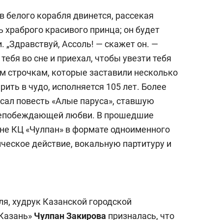
 белого корабля двинется, рассекая
ь храброго красивого принца; он будет
и. „Здравствуй, Ассоль! — скажет он. —
тебя во сне и приехал, чтобы увезти тебя
тим строчкам, которые заставили несколько
ить в чудо, исполняется 105 лет. Более
исал повесть «Алые паруса», ставшую
сепобеждающей любви. В прошедшие
не КЦ «Чулпан» в формате одноименного
еское действие, вокальную партитуру и
я, худрук Казанской городской
«Казань»
Чулпан Закирова
призналась, что