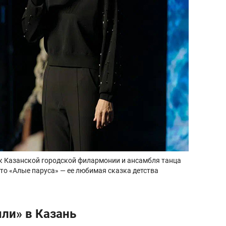
к Казанской городской филармонии и ансамбля танца
то «Алые паруса» — ее любимая сказка детства
ли» в Казань