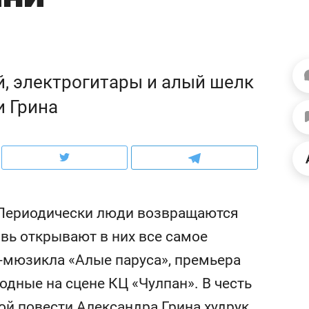
ых
школьной формы о контрафакте,
рынки, почему надо зн
еров
налогах и развитии без кредитов
чем интересен Оман?
, электрогитары и алый шелк
и Грина
 Периодически люди возвращаются
вь открывают в них все самое
мендуем
Рекомендуем
-мюзикла «Алые паруса», премьера
т выживания в дикой
Мексика, рок-конце
дные на сцене КЦ «Чулпан». В честь
роде, работа
и вагон с чак-чаком: 
ентальным и физическим
в Менделеевске про
й повести Александра Грина худрук