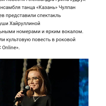
тоянием как основа
«Гонка Героев»
нсамбля танца «Казань» Чулпан
ихрупких команд
ев представили спектакль
уши Хайруллиной
ьными номерами и ярким вокалом.
ли культовую повесть в роковой
Online».