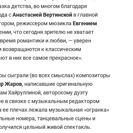
зка детства, во многом благодаря
ода с
Анастасией Вертинской
в главной
втором, режиссером мюзикла
Евгением
нии, что сегодня зрителю не хватает
 время романтики и любви, — уверен
и возвращаются к классическим
ют в них все самое прекрасное».
ры сыграли (во всех смыслах) композиторы
р Жаров
, написавшие оригинальную
вам Хайруллиной, авторскому дуэту
ее в связке с музыкальным редактором
На ее плечах лежала музыкальная «огранка»
льные номера, танцевальные сцены и
олучился цельный живой спектакль.