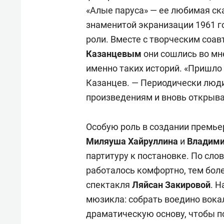
«Алые паруса» — ее любимая ска
знаменитой экранизации 1961 г
роли. Вместе с творческим соа
Казанцевым
они сошлись во мне
именно таких историй. «Пришло
Казанцев. — Периодически люд
произведениям и вновь открыва
Особую роль в создании премье
Миляуша Хайруллина
и
Владими
партитуру к постановке. По сло
работалось комфортно, тем бол
спектакля
Ляйсан Закировой
. 
мюзикла: собрать воедино вока
драматическую основу, чтобы п