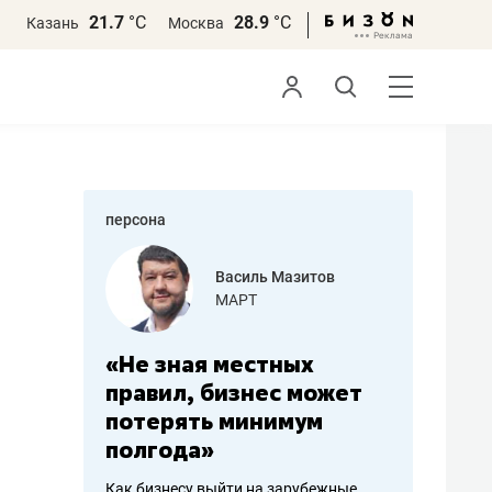
21.7
°С
28.9
°С
Казань
Москва
персона
Мазитов
Роман Ободец
«Готовые решения»
ных
«Мне лучше
«Мама г
с может
не заработать вообще,
помогае
имум
чем потерять
от боле
репутацию»
себя ж
зарубежные
Владелец отделочной фирмы
Наследница 