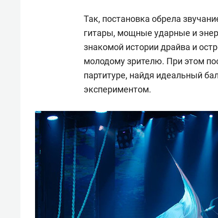
Так, постановка обрела звучан
гитары, мощные ударные и эне
знакомой истории драйва и остр
молодому зрителю. При этом по
партитуре, найдя идеальный ба
экспериментом.