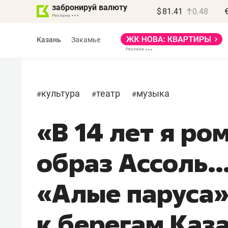
забронируй валюту
$
81.41
0.48
Казань
Закамье
культура
театр
музыка
#
#
#
«В 14 лет я р
Василь Мазитов
Роман Ободец
МАРТ
«Готовые решения
образ Ассоль…
 зная местных
«Мне лучше
вил, бизнес может
не заработать вообщ
«Алые паруса»
ерять минимум
чем потерять
года»
репутацию»
к берегам Каз
изнесу выйти на зарубежные
Владелец отделочной фирмы