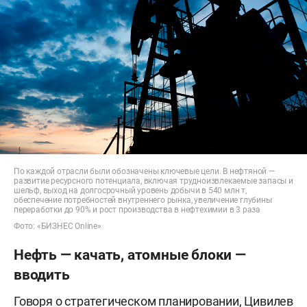
По каждой отрасли были обозначены ключевые цели. В нефтяной —
развитие ресурсного потенциала, включая трудноизвлекаемые запасы и
шельф, выход на долгосрочный уровень добычи в 540 млн т,
обеспечение потребностей внутреннего рынка, увеличение глубины
переработки до 90% и рост производства в нефтехимии в 3 раза
Фото: «БИЗНЕС Online»
Нефть — качать, атомные блоки —
вводить
Говоря о стратегическом планировании, Цивилев