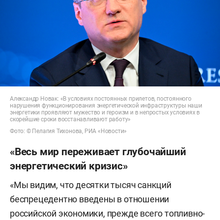
Александр Новак: «В условиях постоянных прилетов, постоянного
нарушения функционирования энергетической инфраструктуры наши
энергетики проявляют мужество и героизм и в непростых условиях в
скорейшие сроки восстанавливают работу»
Фото: © Пелагия Тихонова, РИА «Новости»
«Весь мир переживает глубочайший
энергетический кризис»
«Мы видим, что десятки тысяч санкций
беспрецедентно введены в отношении
российской экономики, прежде всего топливно-