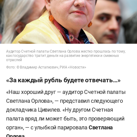
Аудитор Счетной палаты Светлана Орлова жестко прошлась по тому,
как государство тратит деньги на развитие энергетики и смежных
отраслей
Фото: © Владимир Астапкович, РИА «Новости»
«За каждый рубль будете отвечать…»
«Наш хороший друг — аудитор Счетной палаты
Светлана Орлова», — представил следующего
докладчика Цивилев. «Ну др
у
гом Счетная
палата вряд ли может быть, это проверяющий
орган», — с улыбкой парировала
Светлана
Орлова
.