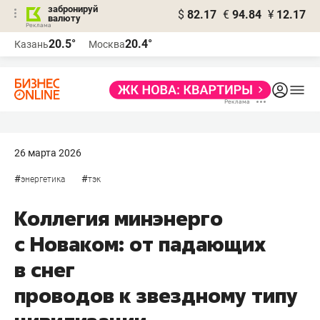
забронируй
$
82.17
€
94.84
¥
12.17
валюту
20.5°
20.4°
Казань
Москва
26 марта 2026
#
#
энергетика
тэк
Коллегия минэнерго
с Новаком: от падающих
в снег
проводов к звездному типу