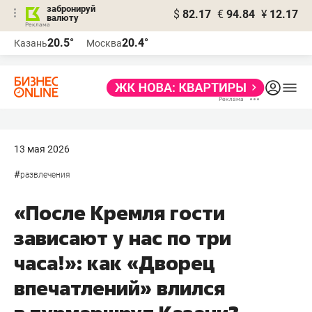
забронируй
$
82.17
€
94.84
¥
12.17
валюту
20.5°
20.4°
Казань
Москва
13 мая 2026
#
развлечения
«После Кремля гости
зависают у нас по три
часа!»: как «Дворец
впечатлений» влился