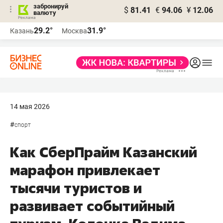
забронируй
$
81.41
€
94.06
¥
12.06
валюту
29.2°
31.9°
Казань
Москва
14 мая 2026
#
спорт
Как СберПрайм Казанский
марафон привлекает
тысячи туристов и
развивает событийный