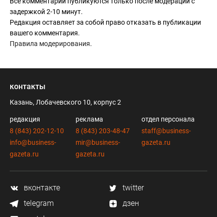
Все комментарии публикуются только после модерации с
задержкой 2-10 минут.
Редакция оставляет за собой право отказать в публикации
вашего комментария.
Правила модерирования
.
контакты
Казань, Лобачевского 10, корпус 2
редакция
реклама
отдел персонала
8 (843) 202-12-10
8 (843) 203-48-47
staff@business-
info@business-
mir@business-
gazeta.ru
gazeta.ru
gazeta.ru
вконтакте
twitter
telegram
дзен