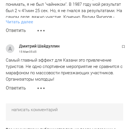
понимать, я не был "чайником". В 1987 году мой результат
был 2 ч 41мин 25 сек. Но, я не гнался за результатами. На
самом деле, важно участие. Конечно, Вадим Янгиров -
Читать далее
просто ГИГАНТ! возродить Марафон в Казани, и так
раскрутить его! Класс! Только, просьба, не забывайте
Ответить
историю! Вспомните Павла Павловича Морева и его
соратников. Они стояли у истоков Казанского Марафона.
Дмитрий Шайдуллин
15 Мая
05:45
Самый главный эффект для Казани это привлечение
туристов. Не одно спортивное мероприятие не сравнится с
марафоном по массовости приезжающих участников.
Организаторы молодцы!
Ответить