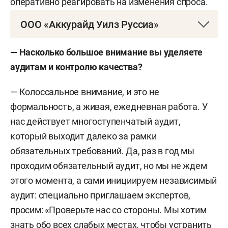
оперативно реагировать на изменения спроса.
ООО «Аккурайд Уилз Руссиа»
История завода неразрывно связана с
— Насколько большое внимание вы уделяете
легендарным КАМАЗом. Во второй половине
аудитам и контролю качества?
1980-х годов КАМАЗ представлял собой
огромную империю, в которую входили около
— Колоссальное внимание, и это не
200 автоцентров, Нефтекамский автомобильный
формальность, а живая, ежедневная работа. У
завод, Ставропольский завод автоприцепов,
нас действует многоступенчатый аудит,
Кустанайский завод по ремонту двигателей,
который выходит далеко за рамки
Ханженковский завод по ремонту двигателей и
обязательных требований. Да, раз в год мы
Заинский завод по производству колес.
проходим обязательный аудит, но мы не ждем
этого момента, а сами инициируем независимый
Первым директором Заинского завода по
аудит: специально приглашаем экспертов,
производству колес был назначен
Романюк
просим: «Проверьте нас со стороны. Мы хотим
Николай Васильевич
. В июне 1977 года завод
знать обо всех слабых местах, чтобы устранить