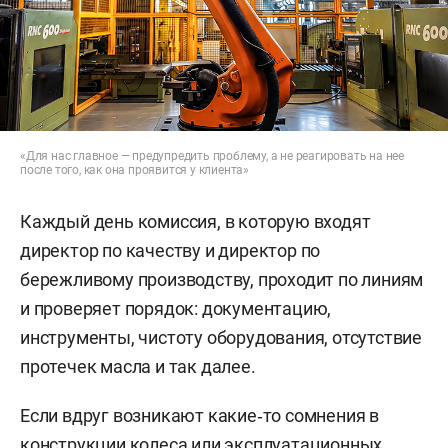
«КАМАЗов». А в лучшие времена численность
работников достигала 5000 человек.
Но настоящим подвигом стало то, как завод
выживал в лихие 1990-е. Чтобы прокормить
коллектив, Вадим Георгиевич открыл колбасный
«Для нас главное — предупредить проблему, а не реагировать на нее
цех и свою пекарню. Для рабочих строились
после того, как она проявится у клиента»
жилые дома, детские сады, магазины — в
Каждый день комиссия, в которую входят
Заинске вырос Новый город. На заводе
директор по качеству и директор по
работало подсобное хозяйство с теплицей,
бережливому производству, проходит по линиям
свинофермой, курятником и молочным
и проверяет порядок: документацию,
производством.
инструменты, чистоту оборудования, отсутствие
протечек масла и так далее.
В 1995 году на предприятии внедрили
промышленно-коммерческую систему
Если вдруг возникают какие‑то сомнения в
управления МАКС стоимостью 400 тысяч
конструкции колеса или эксплуатационных