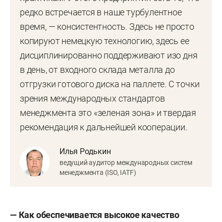
компания ООО «Аккурайд Уилз Руссиа». Сегодня
редко встречается в наше турбулентное
это современный производитель штампованных
время, — консистентность. Здесь не просто
колес для грузовых и легковых автомобилей,
копируют немецкую технологию, здесь ее
работающий по немецким технологиям и с
дисциплинированно поддерживают изо дня
российским сердцем.
в день, от входного склада металла до
Вся линейка колес, выпускаемая на ООО
отгрузки готового диска на паллете. С точки
«Аккурайд Уилз Руссиа», сертифицирована и
зрения международных стандартов
полностью соответствует требованиям
менеджмента это «зеленая зона» и твердая
Технического регламента Таможенного союза
рекомендация к дальнейшей кооперации.
«О безопасности колесных транспортных
Илья Родькин
средств».
ведущий аудитор международных систем
менеджмента (ISO, IATF)
Ассортимент предприятия включает:
Многокомпонентные колеса с разборным
— Как обеспечивается высокое качество
ободом из горячекатаных специальных