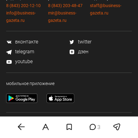
8 (843) 202-12-10
8 (843) 203-48-47
staff@business-
info@business-
mir@business-
gazeta.ru
gazeta.ru
gazeta.ru
вконтакте
twitter
telegram
дзен
youtube
мобильное приложение
Деловая электронная газета «Бизнес Online» (на связи).
3
Свидетельство о регистрации СМИ Эл №ФС 77-33484 от 15.10.08.
Выдано федеральной службой по надзору в сфере связи и массовых