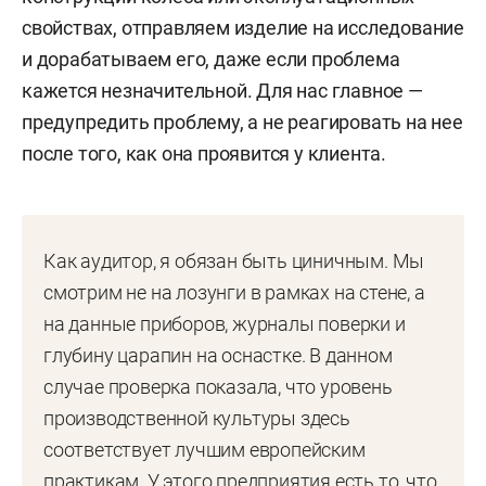
долларов — по тем временам это был прорыв в
свойствах, отправляем изделие на исследование
цифровизации.
и дорабатываем его, даже если проблема
кажется незначительной. Для нас главное —
В апреле 2011 года в немецком Штутгарте было
предупредить проблему, а не реагировать на нее
подписано рамочное соглашение между
после того, как она проявится у клиента.
КАМАЗом и «МЕФРО УИЛЗ ГмбХ» о
приобретении немецкой стороной камазовского
бизнеса по производству колесных дисков.
Заинский завод окончательно вышел из-под
Как аудитор, я обязан быть циничным. Мы
юрисдикции КАМАЗа.
смотрим не на лозунги в рамках на стене, а
на данные приборов, журналы поверки и
А в июле 2018 года произошло знаковое
глубину царапин на оснастке. В данном
событие: в результате присоединения двух
случае проверка показала, что уровень
ранее независимых предприятий — ООО «Мефро
производственной культуры здесь
Уилз Руссиа Завод Заинск» и ООО «Мефро Уилз
соответствует лучшим европейским
Руссиа Завод Тольятти» — образовалась
практикам. У этого предприятия есть то, что