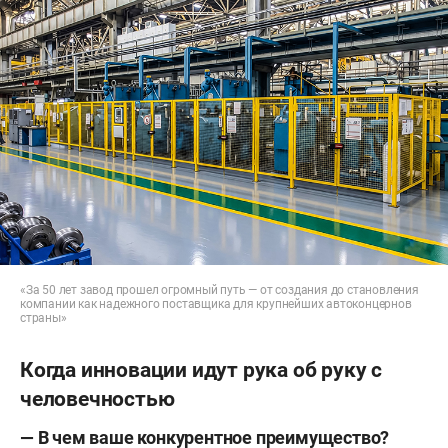
«За 50 лет завод прошел огромный путь — от создания до становления
компании как надежного поставщика для крупнейших автоконцернов
страны»
Когда инновации идут рука об руку с
человечностью
— В чем ваше конкурентное преимущество?