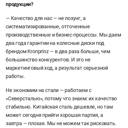
продукции?
профилей
— Качество для нас — не лозунг, а
Колеса с регулируемым давлением в шине —
систематизированные, отточенные
для сложных условий эксплуатации
производственные и бизнес-процессы. Мы даем
Бездисковые камерные колеса для грузовиков
два года гарантии на колесные диски под
и самосвалов
брендом Kronprinz — в два раза больше, чем
большинство конкурентов. И это не
Дисковые профилированные бескамерные
маркетинговый ход, а результат серьезной
колеса для автобусов и седельных тягачей
работы.
Колеса для легкового и коммерческого
Не экономим на стали — работаем с
транспорта из горячекатаной травленой ленты
«Северсталью», потому что знаем: их качество
стабильно. Китайская сталь дешевле, но там
может сегодня прийти хорошая партия, а
завтра — плохая. Мы не можем так рисковать.