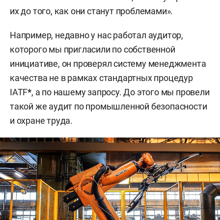
возглавил
Гаврилов Виктор Андреевич
. При нем
их до того, как они станут проблемами».
в августе 1978 года был начат выпуск основной
продукции — колес модели 7,0–20 для
Например, недавно у нас работал аудитор,
автомобилей «КАМАЗ». В феврале 1979 года
которого мы пригласили по собственной
директором стал
Косотуров Константин
инициативе, он проверял систему менеджмента
Илларионович
. В январе 1981 года был начат
качества не в рамках стандартных процедур
выпуск колес для легендарного вездехода
IATF
*
, а по нашему запросу. До этого мы провели
«КАМАЗ-4310» и его модификаций.
такой же аудит по промышленной безопасности
и охране труда.
С октября 1983-го по апрель 2001 года
предприятие возглавлял
Мишин Вадим
Георгиевич
— человек, с именем которого
связан настоящий расцвет завода.
28 августа 1984 года завод выпустил
5‑миллионное колесо модели 7,0–20 для