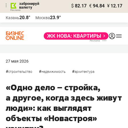
забронируй
$
82.17
€
94.84
¥
12.17
валюту
20.8°
23.9°
Казань
Москва
27 мая 2026
#
#
#
строительство
недвижимость
архитектура
«Одно дело – стройка,
а другое, когда здесь живут
люди»: как выглядят
объекты «Новастроя»