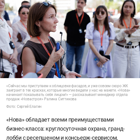
«Сейчас мы приступаем к облицовке фасадов, и уже совсем скоро ЖК
заиграет в тех красках, которые многие видели у нас на макете. «Нова»
начинает показывать себя лицом!» — рассказывает менеджер отдела
продаж «Новастроя» Ралина Ситтикова
Фото: Сергей Елагин
«Нова» обладает всеми преимуществами
бизнес-класса: круглосуточная охрана, гранд-
лобби с ресепшеном и консьерж-сервисом,