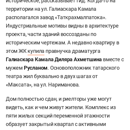
историческое, рассказывает гид. Когда-то на
территории на ул. Галиаскара Камала
располагался завод «Таткрахмалпатока».
Индустриальные мотивы видны в архитектуре
проекта, части зданий воссозданы по
историческим чертежам. А недавно квартиру в
этом ЖК
купила
правнучка драматурга
Галиаскара Камала
Диляра Ахметшина
вместе с
мужем
Русланом
. Основоположник татарского
театра жил буквально в двух шагах от
«Максата», на ул. Нариманова.
Дом полностью сдан, и риелторы уже могут
видеть, как и чем живут жители. Комплекс из
пяти жилых секций переменной этажности
образует закрытый квартал с активными