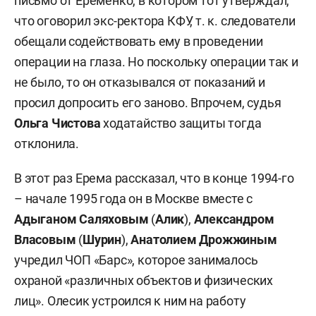
письмо от Еременко, в котором тот утверждал,
что оговорил экс-ректора КФУ, т. к. следователи
обещали содействовать ему в проведении
операции на глаза. Но поскольку операции так и
не было, то он отказывался от показаний и
просил допросить его заново. Впрочем, судья
Ольга Чистова
ходатайство защиты тогда
отклонила.
В этот раз Ерема рассказал, что в конце 1994-го
– начале 1995 года он в Москве вместе с
Адыганом Саляховым
(
Алик
),
Александром
Власовым
(
Шурин
),
Анатолием Дрожжиным
учредил ЧОП «Барс», которое занималось
охраной «различных объектов и физических
лиц». Олесик устроился к ним на работу