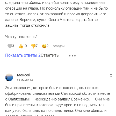
следователи обещали содействовать ему в проведении
операции на глаза. Но поскольку операции так и не было,
то он отказывался от показаний и просил допросить его
заново. Впрочем, судья Ольга Чистова ходатайство
защиты тогда отклонила.
Что тут скажешь?
3
10
7
2
эмодзи
Ответить
Показать ответы 2
Moисeй
29 Мая
08:24
Эти показания, которые были оглашены, полностью
сфабрикованы следователями Самарской области вместе
с Саляховым! — неожиданно заявил Еременко. — Они мне
были принесены в готовом виде просто на подпись, так
как у нас была сделка по следствием. Они мне обещали