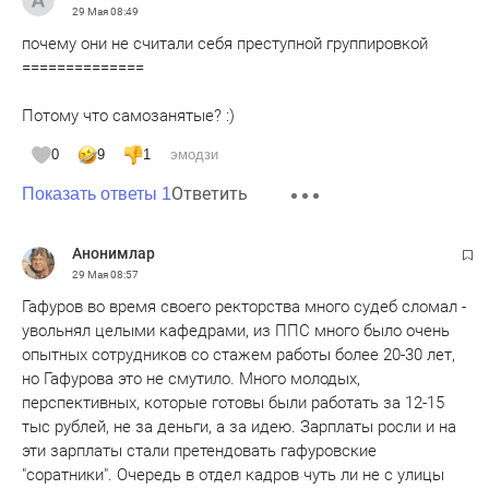
29 Мая
08:49
почему они не считали себя преступной группировкой
==============
Потому что самозанятые? :)
0
9
1
эмодзи
Ответить
Показать ответы 1
Анонимлар
29 Мая
08:57
Гафуров во время своего ректорства много судеб сломал -
увольнял целыми кафедрами, из ППС много было очень
опытных сотрудников со стажем работы более 20-30 лет,
но Гафурова это не смутило. Много молодых,
перспективных, которые готовы были работать за 12-15
тыс рублей, не за деньги, а за идею. Зарплаты росли и на
эти зарплаты стали претендовать гафуровские
"соратники". Очередь в отдел кадров чуть ли не с улицы