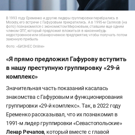
В 1993 году Еременко и другие лидеры группировки перебрались в
Москву, его встречи с Гафуровым прекратились. А в 1995-м Саляхов (на
фото) познакомился с экономистом Мироновым, ставшим еще одним
членом ОПГ, который предложил вложиться в какое-нибудь
недостроенное или обанкроченное предприятие, чтобы получать потом
законную прибыль
Фото: «БИЗНЕС Online»
«Я прямо предложил Гафурову вступить
в нашу преступную группировку «29-й
комплекс»
Значительная часть показаний касалась
знакомства с Гафуровым и функционирования
группировки «29-й комплекс». Так, в 2022 году
Еременко рассказывал, что их познакомил в
1991-м лидер группировки «Севастопольские»
Ленар Речапов
, который вместе с главой