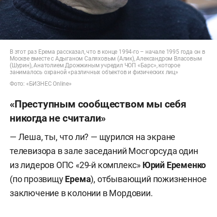
В этот раз Ерема рассказал, что в конце 1994-го – начале 1995 года он в
Москве вместе с Адыганом Саляховым (Алик), Александром Власовым
(Шурин), Анатолием Дрожжиным учредил ЧОП «Барс», которое
занималось охраной «различных объектов и физических лиц»
Фото: «БИЗНЕС Online»
«Преступным сообществом мы себя
никогда не считали»
— Леша, ты, что ли? — щурился на экране
телевизора в зале заседаний Мосгорсуда один
из лидеров ОПС «29-й комплекс»
Юрий Еременко
(по прозвищу
Ерема
), отбывающий пожизненное
заключение в колонии в Мордовии.