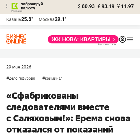
забронируй
$
80.93
€
93.19
¥
11.97
валюту
25.3°
29.1°
Казань
Москва
29 мая 2026
#
#
дело гафурова
криминал
«Сфабрикованы
следователями вместе
с Саляховым!»: Ерема снова
отказался от показаний