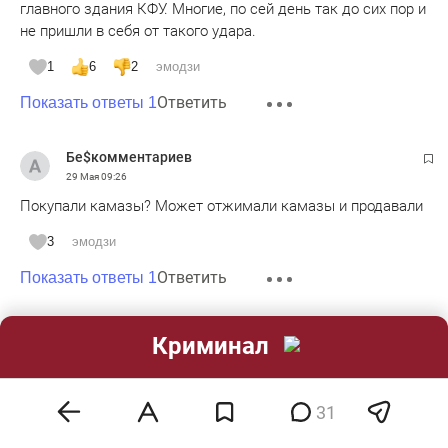
главного здания КФУ. Многие, по сей день так до сих пор и
не пришли в себя от такого удара.
1
6
2
эмодзи
Ответить
Показать ответы 1
Бе$комментариев
29 Мая
09:26
Покупали камазы? Может отжимали камазы и продавали
3
эмодзи
Ответить
Показать ответы 1
Karim
Криминал
29 Мая
09:28
Отказался от своих показаний не только Ерема, но и
второй свидетель, и этот отказ судья Чистова тоже не
31
приняла. Всё обвинение, по сути, держится только на
показаниях Саляхова, который был осуждён за