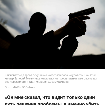
Как известно, первое покушение на Исрафилова не удалось. Нанятый
киллер Валерий Мельников отказался от преступления, сам рассказал
все Исрафилову и сдал милиции Хисамутдинова
Фото: «БИЗНЕС Online»
«Он мне сказал, что видит только один
путь решения проблемы, а именно убить