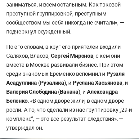
заниматься, и всем остальным. Как таковой
преступной группировкой, преступным
сообществом мы себя никогда не считали», —
подчеркнул осужденный.
По его словам, в круг его приятелей входили
Саляхов, Власов,
Сергей Миронов
, с кем они
вместе в Москве развивали бизнес. При этом
среди знакомых Еременко вспомнил и
Рузаля
Асадуллина
(
Рузалика
), и
Руслана Хасьянова
, и
Валерия Слободина
(
Ванана
), и
Александра
Беленко
. «В одном дворе жили, в одном дворе
росли. А то, что сделали из нас группировку „29-й
комплекс“, — это все результат следствия», —
утверждал он.