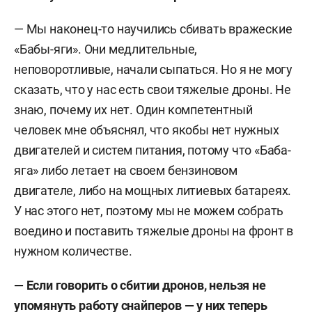
и занялся военной журналистикой.
— Мы наконец-то научились сбивать вражеские
Освещал события в горячих точках, во время
«Бабы-
яги». Они медлительные,
цветных революций в Киргизии, Монголии и
неповоротливые, начали сыпаться. Но я не могу
Молдавии. В командировке в Беслане
сказать, что у нас есть свои тяжелые дроны. Не
участвовал в эвакуации детей-заложников из
знаю, почему их нет. Один компетентный
захваченной террористами школы. Также
человек мне объяснял, что якобы нет нужных
работал в ряде экспедиций на Крайнем Севере и
двигателей и систем питания, потому что «Баба-
Северном полюсе, готовил материал к 20-летию
яга» либо летает на своем бензиновом
аварии на Чернобыльской АЭС, прожив
двигателе, либо на мощных литиевых батареях.
несколько дней в брошенном городе Припяти. В
У нас этого нет, поэтому мы не можем собрать
мае 2008-го работал в Косово, проверял
воедино и поставить тяжелые дроны на фронт в
сведения по заявлению прокурора
Карла дель
нужном количестве.
Понте
о «черных трансплантологах».
— Если говорить о сбитии дронов, нельзя не
С 2011-го Стешин трудился в Египте, Тунисе,
упомянуть работу снайперов — у них теперь