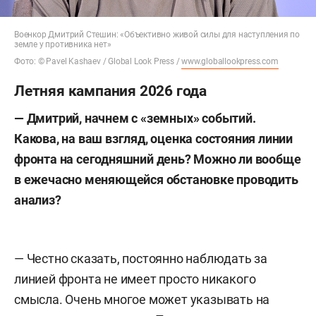
Военкор Дмитрий Стешин: «Объективно живой силы для наступления по
земле у противника нет»
Фото: © Pavel Kashaev / Global Look Press /
www.globallookpress.com
Летняя кампания 2026 года
— Дмитрий, начнем с «земных» событий.
Какова, на ваш взгляд, оценка состояния линии
фронта на сегодняшний день? Можно ли вообще
в ежечасно меняющейся обстановке проводить
анализ?
— Честно сказать, постоянно наблюдать за
линией фронта не имеет просто никакого
смысла. Очень многое может указывать на