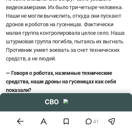
видеокамерами. Их было три-четыре человека.
Наши не могли вычислить, откуда они пускают
дронов и роботов на гусеницах. Фактически
малая группа контролировала целое село. Наша
штурмовая группа погибла, пытаясь их выгнать.
Противник умеет воевать за счет технических
средств, а не людей.
— Говоря о роботах, наземные технические
средства, наши дроны на гусеницах как себя
показали?
СВО
—
Я слышал отзывы, озвучивать не буду, они
еще и матерные. У нас они появляются все шире
— процесс идет. Украина подсуетилась с ними
41
чуть раньше. Я лично участвовал в 2022 году в