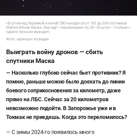
«В сутки над Украиной и зоной СВО находится от 150 до 300 спутников
Starlink Илона Маска. Они идут «паровозами» по 20–30 штук — столько с
одного пуска их выходит»
Фото: скриншот из видео
Выиграть войну дронов — сбить
спутники Маска
— Насколько глубоко сейчас бьет противник? Я
помню, раньше можно было доехать до линии
боевого соприкосновения за километр, даже
прямо на ЛБС. Сейчас за 20 километров
невозможно подойти. В Запорожье уже и в
Токмак не приедешь. Когда это переломилось?
—
С зимы 2024-го появилось много