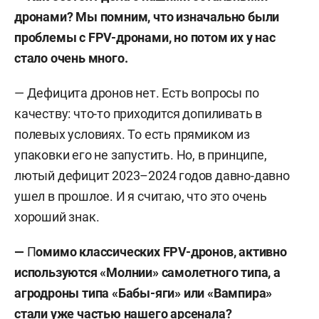
военный журналист, редактор. Известный
дронами? Мы помним, что изначально были
публицист и спикер, корреспондент
проблемы с
FPV
-дронами, но потом их у нас
«Комсомольской правды»; работал в горячих
стало очень много.
точках, в том числе за рубежом. Автор двух книг,
многочисленных статей.
— Дефицита дронов нет. Есть вопросы по
качеству: что-то приходится допиливать в
Стешин родился в семье профессора, доктора
полевых условиях. То есть прямиком из
экономических наук. Окончил Северо-Западную
упаковки его не запустить. Но, в принципе,
академию государственной службы.
лютый дефицит 2023–
2024 годов давно-давно
Журналистскую деятельность начинал в
ушел в прошлое. И я считаю, что это очень
ленинградской газете «Пять углов», с 1994 года
хороший знак.
работал редактором журнала «Калейдоскоп». С
мая 2000-го — в «Комсомольской правде», шеф-
—
П
омимо классических
FPV
-дронов, активно
редактор в «Петербурге». В 2004 году перешел в
используются «Молнии» самолетного типа, а
центральную редакцию в Москве, где
агродроны типа «Бабы-яги» или «Вампира»
подружился с журналистом
Александром Коцем
стали уже частью нашего арсенала?