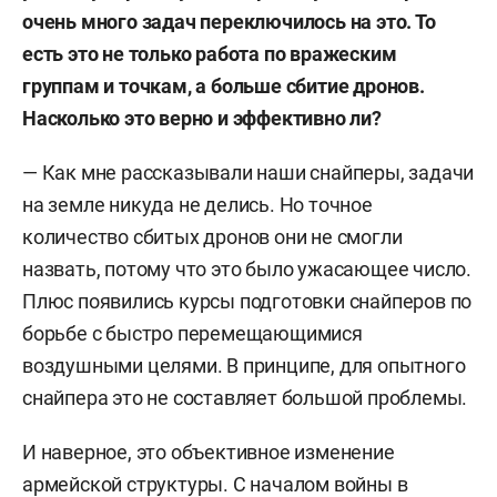
освещая гражданскую войну в Ливии, где со
очень много задач переключилось на это. То
своими коллегами был взят в плен повстанцами.
есть это не только работа по вражеским
Вместе с Коцем Дмитрий провел полтора
группам и точкам, а больше сбитие дронов.
месяца в осажденном Славянске в 2014-м.
Насколько это верно и эффективно ли?
Включен в списки санкционных персон
— Как мне рассказывали наши снайперы, задачи
Великобритании и Австралии.
на земле никуда не делись. Но точное
количество сбитых дронов они не смогли
назвать, потому что это было ужасающее число.
Плюс появились курсы подготовки снайперов по
борьбе с быстро перемещающимися
воздушными целями. В принципе, для опытного
снайпера это не составляет большой проблемы.
И наверное, это объективное изменение
армейской структуры. С началом войны в