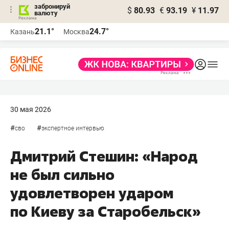
забронируй
$
80.93
€
93.19
¥
11.97
валюту
21.1°
24.7°
Казань
Москва
30 мая 2026
#
#
сво
экспертное интервью
Дмитрий Стешин: «Народ
не был сильно
удовлетворен ударом
по Киеву за Старобельск»