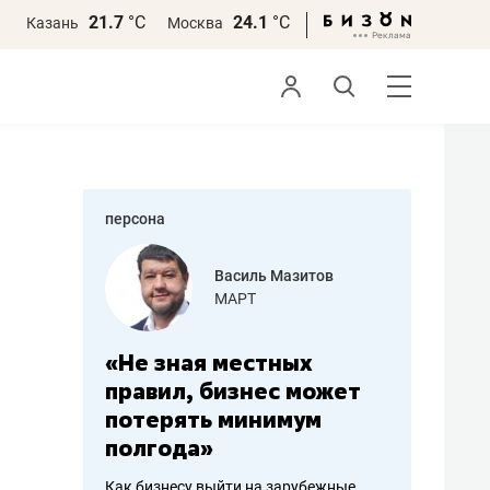
21.7
°С
24.1
°С
Казань
Москва
персона
еменова
Василь Мазитов
»
МАРТ
а: работа
«Не зная местных
«Мне лу
ечься
правил, бизнес может
не зара
вствовать
потерять минимум
чем пот
полгода»
репутац
пошиву
Как бизнесу выйти на зарубежные
Владелец от