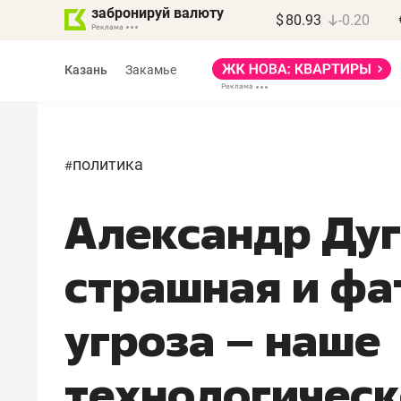
забронируй валюту
$
80.93
-0.20
Казань
Закамье
политика
#
Александр Дуг
Василь Мазитов
МАРТ
страшная и фа
«Не зная местных
правил, бизнес может
угроза – наше
потерять минимум
полгода»
технологичес
Как бизнесу выйти на зарубежные