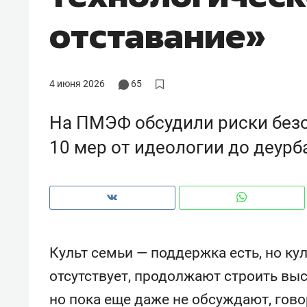
рынки, почему надо знать аксакал
отставание»
чем интересен Оман?
4 июня 2026
65
На ПМЭФ обсудили риски без
10 мер от идеологии до деур
Рекомендуем
Рекоме
Культ семьи — поддержка есть, но ку
Как ГК «МИР ГРУПП» и ВТБ
150 ка
отсутствует, продолжают строить выс
создают оазис жилого
ID вме
но пока еще даже не обсуждают, гов
комфорта под Казанью
безоп