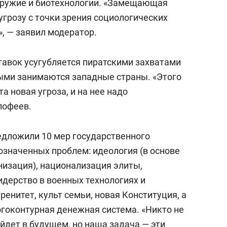
 оружие и биотехнологии. «Замещающая
грозу с точки зрения социологических
, — заявил модератор.
авок усугубляется пиратскими захватами
ыми занимаются западные страны. «Этого
та новая угроза, и на нее надо
лофеев.
едложили 10 мер государственного
означенных проблем: идеология (в основе
низация), национализация элиты,
идерство в военных технологиях и
ренитет, культ семьи, новая Конституция, а
огоконтурная денежная система. «Никто не
ойдет в будущем, но наша задача — эти