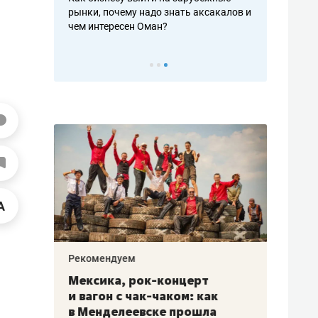
рафакте,
рынки, почему надо знать аксакалов и
о трехкратно
кредитов
чем интересен Оман?
клиентах и ч
Рекомендуем
Рекоме
ой
Мексика, рок-концерт
«Прор
и вагон с чак-чаком: как
30 ме
еским
в Менделеевске прошла
лечит