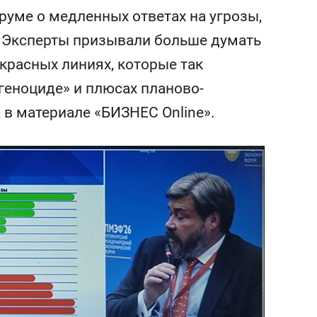
состоянием как основа
уме о медленных ответах на угрозы,
антихрупких команд
. Эксперты призывали больше думать
красных линиях, которые так
 геноциде» и плюсах планово-
в материале «БИЗНЕС Online».