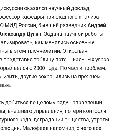
дискуссии оказался научный доклад,
рофессор кафедры прикладного анализа
О МИД России, бывший разведчик
Андрей
Александр Дугин
. Задача научной работы
нализировать, как менялись основные
аны в этом тысячелетии. Открывая
 представил таблицу потенциальных угроз
орых велся с 2000 года. По части проблем,
 снизить, другие сохранились на прежнем
рвые.
сь добиться по целому ряду направлений.
ны, внешнего управления, потери контроля
турного кода, деградации общества, утраты
волюции. Малофеев напомнил, с чего все