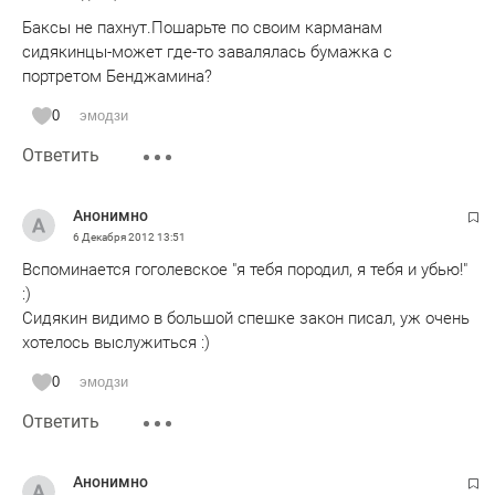
Баксы не пахнут.Пошарьте по своим карманам
сидякинцы-может где-то завалялась бумажка с
портретом Бенджамина?
0
эмодзи
Ответить
Анонимно
6 Декабря 2012
13:51
Вспоминается гоголевское "я тебя породил, я тебя и убью!"
:)
Сидякин видимо в большой спешке закон писал, уж очень
хотелось выслужиться :)
0
эмодзи
Ответить
Анонимно