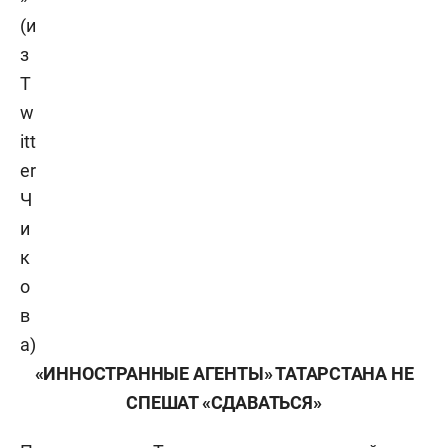
(и
з
T
w
itt
er
Ч
и
к
о
в
а)
«ИННОСТРАННЫЕ АГЕНТЫ» ТАТАРСТАНА НЕ
СПЕШАТ «СДАВАТЬСЯ»