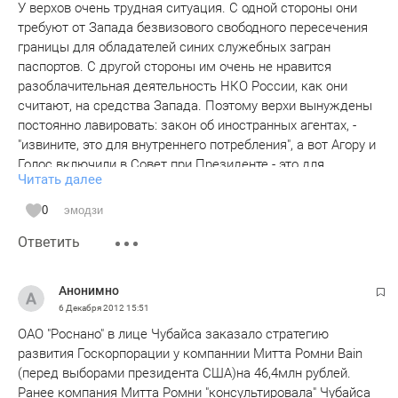
У верхов очень трудная ситуация. С одной стороны они
требуют от Запада безвизового свободного пересечения
границы для обладателей синих служебных загран
паспортов. С другой стороны им очень не нравится
разоблачительная деятельность НКО России, как они
считают, на средства Запада. Поэтому верхи вынуждены
постоянно лавировать: закон об иностранных агентах, -
"извините, это для внутреннего потребления", а вот Агору и
Голос включили в Совет при Президенте - это для
Читать далее
внешнего потребления, - мы же европейцы, мы
демократы, пустите нас безвизово в Европу, ну
0
эмодзи
пожалуйста...
Ответить
Анонимно
6 Декабря 2012
15:51
ОАО "Роснано" в лице Чубайса заказало стратегию
развития Госкорпорации у компаннии Митта Ромни Bain
(перед выборами президента США)на 46,4млн рублей.
Ранее компания Митта Ромни "консультировала" Чубайса