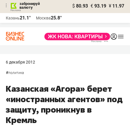
забронируй
$
80.93
€
93.19
¥
11.97
валюту
21.1°
25.8°
Казань
Москва
6 декабря 2012
#
политика
Казанская «Агора» берет
«иностранных агентов» под
защиту, проникнув в
Кремль