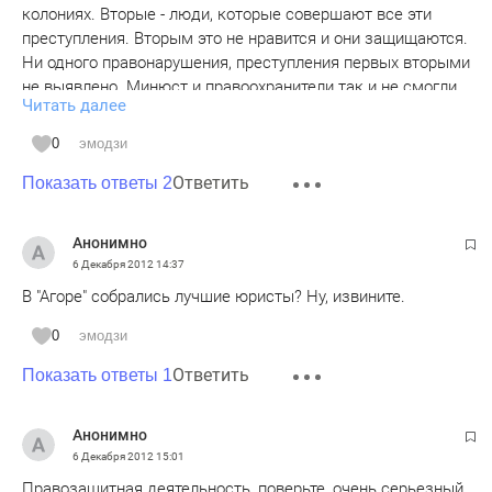
колониях. Вторые - люди, которые совершают все эти
преступления. Вторым это не нравится и они защищаются.
Ни одного правонарушения, преступления первых вторыми
не выявлено. Минюст и правоохранители так и не смогли
Читать далее
привести ни одного факта нанесения ущерба России НКО,
получавшими средства из иностранных источников.
0
эмодзи
Ничего не остается делать, как обвинить первых в
Ответить
отсутствии патриотизма, в финансировании их работы из
Показать ответы 2
иностранных источников. Первым по факту нельзя
работать в гос учреждения (уволят) , вести бизнес
Анонимно
(разорят), учиться в универах (отчислят), иметь
6 Декабря 2012
14:37
родственников (у них будут неприятности). Вторым ничего
В "Агоре" собрались лучшие юристы? Ну, извините.
не грозит, если первых не будет. Первые - агенты
гражданского общества России. Вторые - жулики и воры.
0
эмодзи
Ответить
Показать ответы 1
Анонимно
6 Декабря 2012
15:01
Правозащитная деятельность, поверьте, очень серьезный