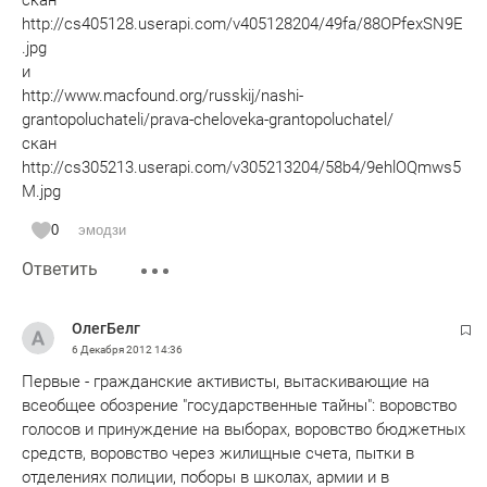
скан
http://cs405128.userapi.com/v405128204/49fa/88OPfexSN9E
.jpg
и
http://www.macfound.org/russkij/nashi-
grantopoluchateli/prava-cheloveka-grantopoluchatel/
скан
http://cs305213.userapi.com/v305213204/58b4/9ehlOQmws5
M.jpg
0
эмодзи
Ответить
ОлегБелг
6 Декабря 2012
14:36
Первые - гражданские активисты, вытаскивающие на
всеобщее обозрение "государственные тайны": воровство
голосов и принуждение на выборах, воровство бюджетных
средств, воровство через жилищные счета, пытки в
отделениях полиции, поборы в школах, армии и в