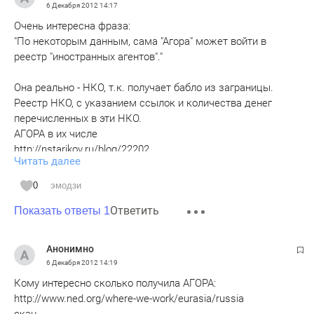
6 Декабря 2012
14:17
Очень интересна фраза:
"По некоторым данным, сама "Агора" может войти в
реестр "иностранных агентов"."
Она реально - НКО, т.к. получает бабло из заграницы.
Реестр НКО, с указанием ссылок и количества денег
перечисленных в эти НКО.
АГОРА в их числе
http://nstarikov.ru/blog/22202
Читать далее
Что делает человек, который получает деньги из за
0
эмодзи
границы в совете Президента?
Ответить
Показать ответы 1
Анонимно
6 Декабря 2012
14:19
Кому интересно сколько получила АГОРА:
http://www.ned.org/where-we-work/eurasia/russia