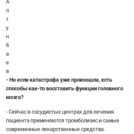
А
л
т
у
н
б
а
е
в
- Но если катастрофа уже произошла, есть
способы как-то восставить функции
головного
мозга
?
- Сейчас в сосудистых центрах для лечения
пациента применяются тромболизис и самые
современные лекарственные средства.