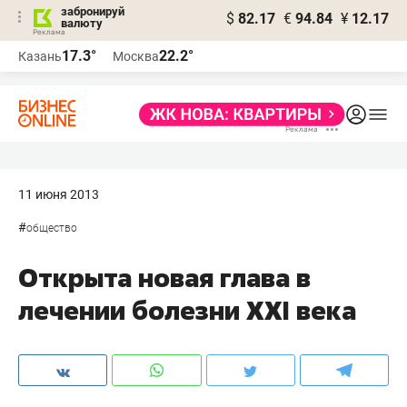
забронируй
$
82.17
€
94.84
¥
12.17
валюту
17.3°
22.2°
Казань
Москва
11 июня 2013
#
общество
Открыта новая глава в
лечении болезни XXI века